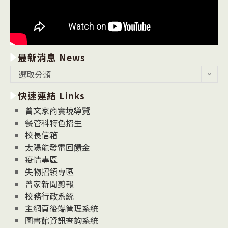
最新消息 News
最
選取分類
新
快速連結 Links
消
息
曾文家商實境導覽
News
餐管科特色招生
校長信箱
太陽能發電回饋金
疫情專區
失物招領專區
曾家新聞剪報
校務行政系統
主網頁後端管理系統
圖書館資訊查詢系統