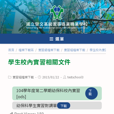
跳
轉
至
主
要
內
選單
容
首頁
/
檔案下載區
/
實習處檔案下載
/
實習組檔案下載
/
學生校內實習相關
學生校內實習相關文件
Post
Post
Post
實習組檔案下載
2015/01/22
testschool3
category:
published:
author:
104學年度第二學期幼保科校內實習
下
載
[ods]
幼保科學生實習對調單
下載
Post Views:
150