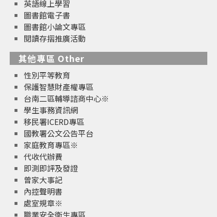
英語線上學習
圖書館電子書
圖書館小論文專區
閱讀存摺推廣活動
其他專區 Other
性別平等教育
保護智慧財產權專區
台南二區輔導諮商中心※
學生事務資訊網
移民署ICERD專區
國教署公文公告平台
家庭教育專區※
代收代辦費
即測即評及發證
曾家大事記
內控聲明書
處室規章※
職業安全衛生專區