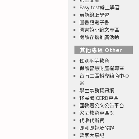
Easy test線上學習
英語線上學習
圖書館電子書
圖書館小論文專區
閱讀存摺推廣活動
其他專區 Other
性別平等教育
保護智慧財產權專區
台南二區輔導諮商中心
※
學生事務資訊網
移民署ICERD專區
國教署公文公告平台
家庭教育專區※
代收代辦費
即測即評及發證
曾家大事記