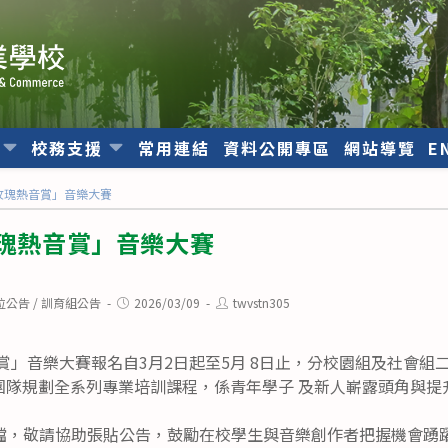
位
校務支援
常用連結
資料公開專區
網站導覽
E
鐵玫瑰熱音賞」音樂大賽
玫瑰熱音賞」音樂大賽
Post
Post
位公告
/
訓育組公告
2026/03/09
twvstn305
published:
author:
音賞」音樂大賽報名自3月2日起至5月 8日止，分校園組及社會
選團隊規劃全系列專業培訓課程，係青年學子 及新人嶄露頭角與
檔，敬請協助張貼公告，鼓勵在校學生與音樂創作者把握機會踴