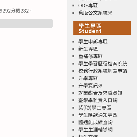
ODF專區
292分機282。
舊版公文系統※
學生專區
Student
學生申訴專區
新生專區
重補修專區
學生學習歷程檔案系統
校務行政系統解鎖申請
升學專區
升學資訊※
就業媒合及求職資訊
臺銀學雜費入口網
獎(助)學金專區
學生匯款通知專區
體適能成績查詢
學生生涯輔導網
師生交流