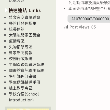
列活動海報及摺頁後續
新
本案委由新視紀整合行銷傳
快速連結 Links
消
息
曾文家商實境導覽
A10700000V0000000
News
餐管科特色招生
Post Views:
85
校長信箱
太陽能發電回饋金
疫情專區
失物招領專區
曾家新聞剪報
校務行政系統
主網頁後端管理系統
圖書館資訊查詢系統
學年課程計畫書
學生選課輔導手冊
線上教學專區
學校介紹(School
Introduction)