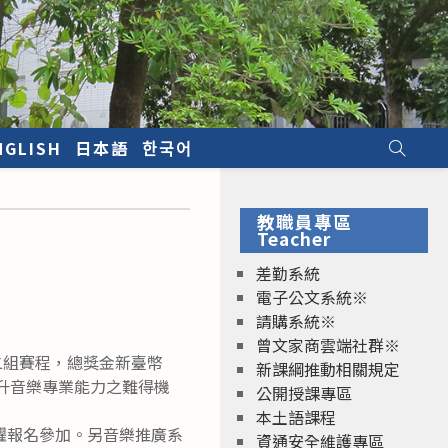
NGLISH
日本語
한국어
教職員專區
Teacher
差勤系統
電子公文系統※
請購系統※
曾文家商雲端社群※
組二組賽程，總獎金新臺幣
新課綱推動相關規定
提升音樂專業能力之難得機
公開授課專區
本土語課程
躍報名參加。另音樂推廣系
資通安全維護專區