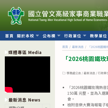
跳
轉
至
主
要
內
首頁
關於本校
公布欄
行政單位
教學單
容
首頁
/
最新消息
/
「2026桃園
媒體專區 Media
「2026桃園鐵
Post
學務處公告
/
最新消息
/
行政單
category:
「2026桃園鐵玫瑰熱
150萬 元整，並為入
會。
最新消息 News
檢附音樂大賽海報電子
最
選取分類