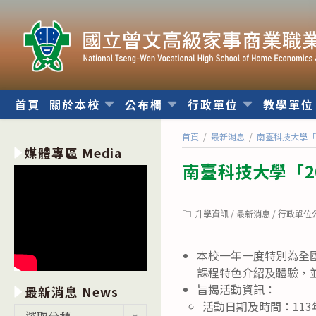
跳
轉
至
主
要
內
首頁
關於本校
公布欄
行政單位
教學單
容
首頁
/
最新消息
/
南臺科技大學「2
媒體專區 Media
南臺科技大學「20
Post
升學資訊
/
最新消息
/
行政單位
category:
本校一年一度特別為全
課程特色介紹及體驗，
旨揭活動資訊：
最新消息 News
活動日期及時間：113年
最
選取分類