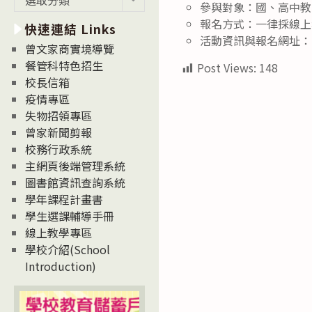
參與對象：國、高中教
新
報名方式：一律採線上
快速連結 Links
消
活動資訊與報名網址：https:
息
曾文家商實境導覽
News
餐管科特色招生
Post Views:
148
校長信箱
疫情專區
失物招領專區
曾家新聞剪報
校務行政系統
主網頁後端管理系統
圖書館資訊查詢系統
學年課程計畫書
學生選課輔導手冊
線上教學專區
學校介紹(School
Introduction)