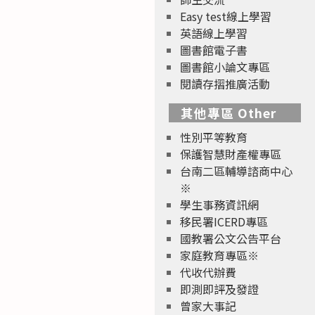
Easy test線上學習
英語線上學習
圖書館電子書
圖書館小論文專區
閱讀存摺推廣活動
其他專區 Other
性別平等教育
保護智慧財產權專區
台南二區輔導諮商中心
※
學生事務資訊網
移民署ICERD專區
國教署公文公告平台
家庭教育專區※
代收代辦費
即測即評及發證
曾家大事記