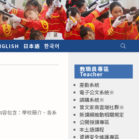
NGLISH
日本語
한국어
教職員專區
Teacher
差勤系統
電子公文系統※
請購系統※
曾文家商雲端社群※
內容包含：學校簡介、各系
新課綱推動相關規定
公開授課專區
本土語課程
資通安全維護專區