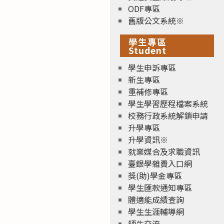
ODF專區
舊版公文系統※
學生專區
Student
學生申訴專區
新生專區
重補修專區
學生學習歷程檔案系統
校務行政系統解鎖申請
升學專區
升學資訊※
就業媒合及求職資訊
臺銀學雜費入口網
獎(助)學金專區
學生匯款通知專區
體適能成績查詢
學生生涯輔導網
師生交流