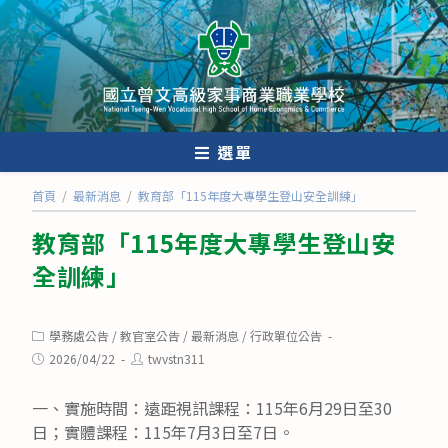
跳
轉
至
主
要
內
選單
容
首頁
/
最新消息
/
教育部「115年度大專學生登山安全訓練」
教育部「115年度大專學生登山安
全訓練」
Post
學務處公告
/
教官室公告
/
最新消息
/
行政單位公告
category:
Post
Post
2026/04/22
twvstn311
published:
author:
一、實施時間：遠距視訊課程：115年6月29日至30
日；實體課程：115年7月3日至7日。