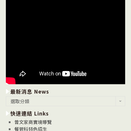
最新消息 News
最
選取分類
新
快速連結 Links
消
息
曾文家商實境導覽
News
餐管科特色招生