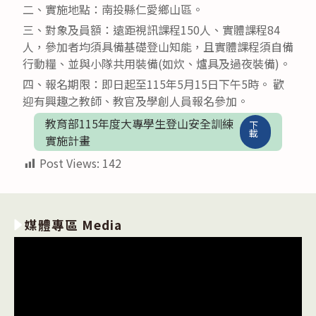
二、實施地點：南投縣仁愛鄉山區。
三、對象及員額：遠距視訊課程150人、實體課程84
人，參加者均須具備基礎登山知能，且實體課程須自備
行動糧、並與小隊共用裝備(如炊、爐具及過夜裝備)。
四、報名期限：即日起至115年5月15日下午5時。 歡
迎有興趣之教師、教官及學創人員報名參加。
教育部115年度大專學生登山安全訓練
下
載
實施計畫
Post Views:
142
媒體專區 Media