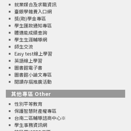
就業媒合及求職資訊
臺銀學雜費入口網
獎(助)學金專區
學生匯款通知專區
體適能成績查詢
學生生涯輔導網
師生交流
Easy test線上學習
英語線上學習
圖書館電子書
圖書館小論文專區
閱讀存摺推廣活動
其他專區 Other
性別平等教育
保護智慧財產權專區
台南二區輔導諮商中心※
學生事務資訊網