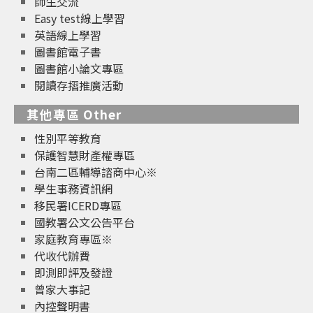
師生交流
Easy test線上學習
英語線上學習
圖書館電子書
圖書館小論文專區
閱讀存摺推廣活動
其他專區 Other
性別平等教育
保護智慧財產權專區
台南二區輔導諮商中心※
學生事務資訊網
移民署ICERD專區
國教署公文公告平台
家庭教育專區※
代收代辦費
即測即評及發證
曾家大事記
內控聲明書