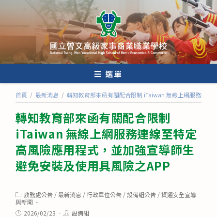
跳
轉
至
主
要
內
選單
容
首頁
/
最新消息
/
轉知教育部來函有關配合限制 iTaiwan 無線上網服務
轉知教育部來函有關配合限制
iTaiwan 無線上網服務連線至特定
高風險應用程式，並加強宣導師生
避免安裝及使用具風險之APP
Post
教務處公告
/
最新消息
/
行政單位公告
/
設備組公告
/
資通安全宣導
category:
與新聞
Post
Post
2026/02/23
設備組