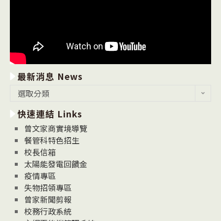
最新消息 News
最
選取分類
新
快速連結 Links
消
息
曾文家商實境導覽
News
餐管科特色招生
校長信箱
太陽能發電回饋金
疫情專區
失物招領專區
曾家新聞剪報
校務行政系統