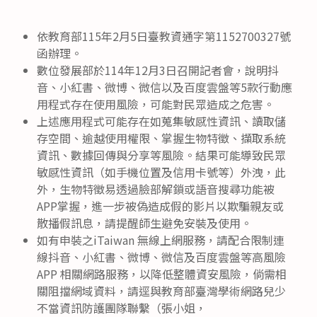
published:
author:
依教育部115年2月5日臺教資通字第1152700327號
函辦理。
數位發展部於114年12月3日召開記者會，說明抖
音、小紅書、微博、微信以及百度雲盤等5款行動應
用程式存在使用風險，可能對民眾造成之危害。
上述應用程式可能存在如蒐集敏感性資訊、讀取儲
存空間、逾越使用權限、掌握生物特徵、擷取系統
資訊、數據回傳與分享等風險。結果可能導致民眾
敏感性資訊（如手機位置及信用卡號等）外洩，此
外，生物特徵易透過臉部解鎖或語音搜尋功能被
APP掌握，進一步被偽造成假的影片以欺騙親友或
散播假訊息，請提醒師生避免安裝及使用。
如有申裝之iTaiwan 無線上網服務，請配合限制連
線抖音、小紅書、微博、微信及百度雲盤等高風險
APP 相關網路服務，以降低整體資安風險，倘需相
關阻擋網域資料，請逕與教育部臺灣學術網路兒少
不當資訊防護團隊聯繫（張小姐，