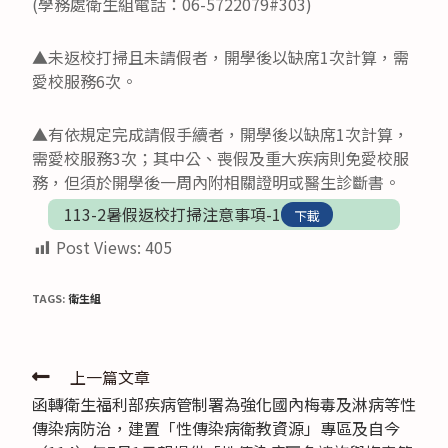
(學務處衛生組電話：06-5722079#303)
▲未返校打掃且未請假者，開學後以缺席1次計算，需
愛校服務6次。
▲有依規定完成請假手續者，開學後以缺席1次計算，
需愛校服務3次；其中公、喪假及重大疾病則免愛校服
務，但須於開學後一周內附相關證明或醫生診斷書。
113-2暑假返校打掃注意事項-1
下載
Post Views:
405
TAGS:
衛生組
Read
上一篇文章
函轉衛生福利部疾病管制署為強化國內梅毒及淋病等性
more
傳染病防治，建置「性傳染病衛教資源」專區及自今
articles