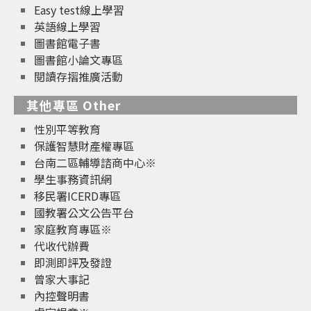
Easy test線上學習
英語線上學習
圖書館電子書
圖書館小論文專區
閱讀存摺推廣活動
其他專區 Other
性別平等教育
保護智慧財產權專區
台南二區輔導諮商中心※
學生事務資訊網
移民署ICERD專區
國教署公文公告平台
家庭教育專區※
代收代辦費
即測即評及發證
曾家大事記
內控聲明書