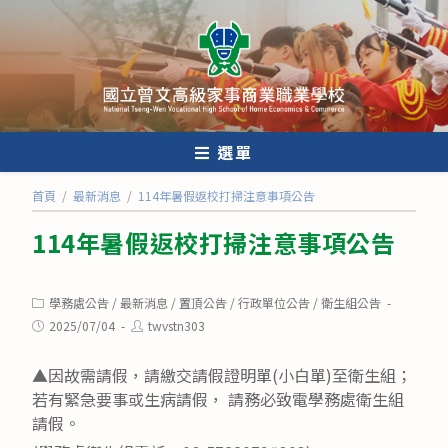
跳
轉
至
主
要
內
選單
容
首頁
/
最新消息
/
114年暑假返校打掃注意事項公告
114年暑假返校打掃注意事項公告
Post
學務處公告
/
最新消息
/
置頂公告
/
行政單位公告
/
衛生組公告
category:
Post
Post
2025/07/04
twvstn303
published:
author:
▲因故需請假，請繳交請假證明單(小白單)至衛生組；
若有緊急要事或生病請假， 請務必致電學務處衛生組
請假。