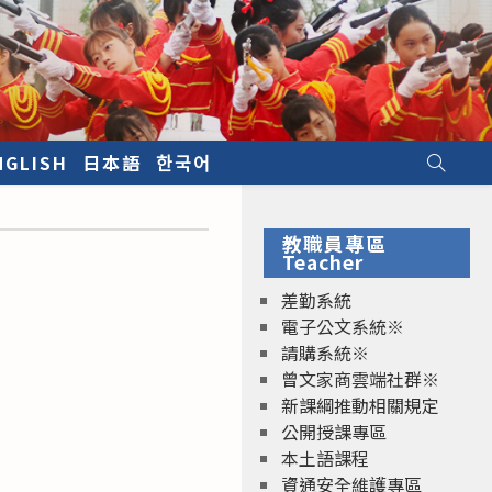
NGLISH
日本語
한국어
教職員專區
Teacher
差勤系統
電子公文系統※
請購系統※
曾文家商雲端社群※
新課綱推動相關規定
公開授課專區
本土語課程
資通安全維護專區