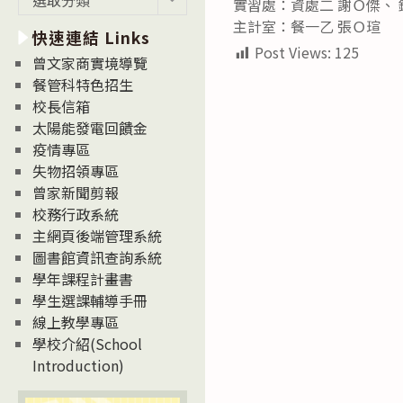
實習處：資處二 謝Ｏ傑、 
新
主計室：餐一乙 張Ｏ瑄
快速連結 Links
消
Post Views:
125
息
曾文家商實境導覽
News
餐管科特色招生
校長信箱
太陽能發電回饋金
疫情專區
失物招領專區
曾家新聞剪報
校務行政系統
主網頁後端管理系統
圖書館資訊查詢系統
學年課程計畫書
學生選課輔導手冊
線上教學專區
學校介紹(School
Introduction)