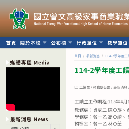
跳
轉
至
主
要
內
首頁
關於本校
公布欄
行政單位
教學單
容
首頁
/
最新消息
/
114-2學年度
媒體專區 Media
114-2學年度工
Post
工讀生
/
教務處公告
/
最新消息
category:
工讀生工作期程:115年4月
教務處：資處二 陳Ｏ旂、
學務處：餐一乙 高Ｏ綺、 
最新消息 News
輔導室：餐一乙 林Ｏ葇
最
選取分類