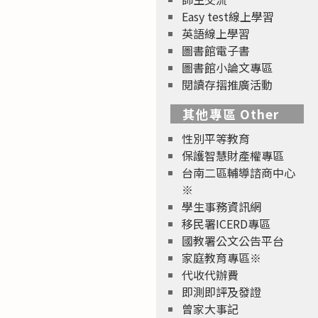
Easy test線上學習
英語線上學習
圖書館電子書
圖書館小論文專區
閱讀存摺推廣活動
其他專區 Other
性別平等教育
保護智慧財產權專區
台南二區輔導諮商中心
※
學生事務資訊網
移民署ICERD專區
國教署公文公告平台
家庭教育專區※
代收代辦費
即測即評及發證
曾家大事記