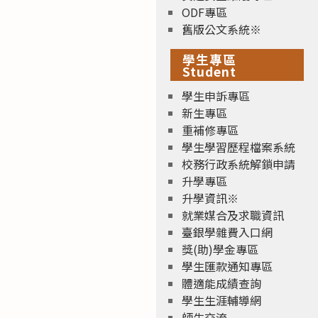
ODF專區
舊版公文系統※
學生專區
Student
學生申訴專區
新生專區
重補修專區
學生學習歷程檔案系統
校務行政系統解鎖申請
升學專區
升學資訊※
就業媒合及求職資訊
臺銀學雜費入口網
獎(助)學金專區
學生匯款通知專區
體適能成績查詢
學生生涯輔導網
師生交流