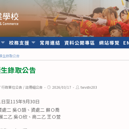
位
校務支援
常用連結
資料公開專區
網站導覽
E
工讀生錄取公告
讀生錄取公告
Post
Post
/
行政單位公告
/
註冊組公告
2026/03/17
twvstn203
published:
author:
1日至115年9月30日
資處二 吳Ｏ頡、資處二 蘇Ｏ喬
餐二乙 吳Ｏ欣、商二乙 王Ｏ萱