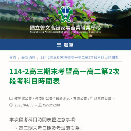
跳
轉
至
主
要
內
選單
容
首頁
/
最新消息
/
114-2高三期末考暨高一高二第2次段考科目時間表
114-2高三期末考暨高一高二第2次
段考科目時間表
Post
教務處公告
/
教學組公告
/
最新消息
/
置頂公告
/
行政單位公告
category:
Post
Post
2026/04/08
twvstn208
published:
author:
本次段考科目時間表暨注意事項:
一、高三期末考日期及考試節次為：