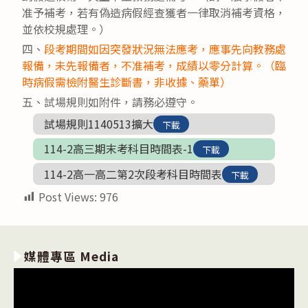
准予補考，若有偽造病假經查獲者一律取消補考資格，
並依校規處理。）
四、
段考期間如因突發狀況無法應考，應事先向教務處
報備，未先報備者，不准補考，成績以零分計算。（臨
時病假需檢附醫生診斷書，非收據、藥單）
五、試場規則如附件，請務必遵守。
試場規則1140513擴大
下載
114-2高三期末考科目時間表-1
下載
114-2高一高二第2次段考科目時間表
下載
Post Views:
976
媒體專區 Media