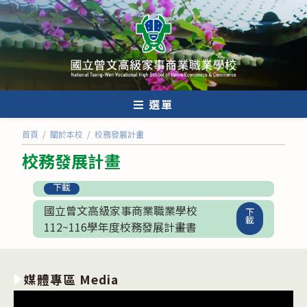
跳
轉
至
主
要
內
選單
容
首頁
/
關於本校
/
校務發展計畫
校務發展計畫
下載
國立曾文高級家事商業職業學校
下
載
112~116學年度校務發展計畫書
媒體專區 Media