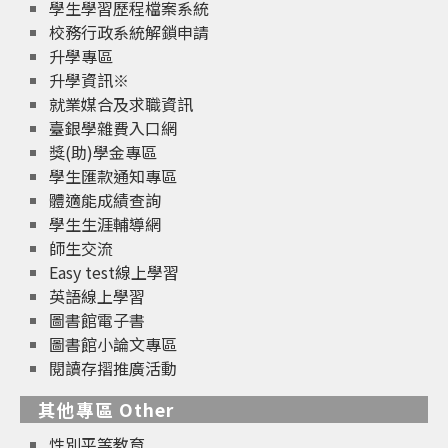
學生學習歷程檔案系統
校務行政系統解鎖申請
升學專區
升學資訊※
就業媒合及求職資訊
臺銀學雜費入口網
獎(助)學金專區
學生匯款通知專區
體適能成績查詢
學生生涯輔導網
師生交流
Easy test線上學習
英語線上學習
圖書館電子書
圖書館小論文專區
閱讀存摺推廣活動
其他專區 Other
性別平等教育