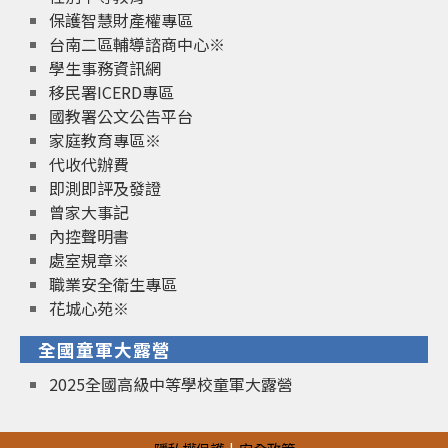
保護智慧財產權專區
台南二區輔導諮商中心※
學生事務資訊網
移民署ICERD專區
國教署公文公告平台
家庭教育專區※
代收代辦費
即測即評及發證
曾家大事記
內控聲明書
處室規章※
職業安全衛生專區
花城心苑※
全國童軍大露營
2025全國高級中等學校童軍大露營