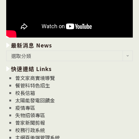
最新消息 News
最
選取分類
新
快速連結 Links
消
息
曾文家商實境導覽
News
餐管科特色招生
校長信箱
太陽能發電回饋金
疫情專區
失物招領專區
曾家新聞剪報
校務行政系統
主網頁後端管理系統