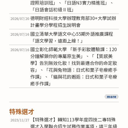
證照培訓班」、「日語N3實力精進班」、
「日語會話初級Ⅱ班」
德明財經科技大學辦理教育部30+大學試辦
2026/07/20
計畫學分學程招生說明會
國立清華大學語文中心55期外語推廣課程
2026/07/16
「語文學習，遠距上線！」
國立彰化師範大學 「新手彩妝體驗課：120
2026/07/16
分鐘解鎖你的專屬原生美」、「【質感美
學】告別無效化妝！找到最適合你的命定妝
容」、「花與兔物語：日式和菓子皂療癒手
作課」、「貓與花的邂逅：日式和菓子皂療
癒手作課」
more
特殊選才
【特殊選才】轉知113學年度四技二專特殊
2023/11/27
選才入學聯合招生試務作業事項，請三年級