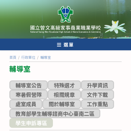
跳
轉
至
主
要
內
選單
容
首頁
/
行政單位
/
輔導室
輔導室
輔導室公告
特殊選才
升學資訊
寒暑假營隊
相關規章
文件下載
處室成員
關於輔導室
工作重點
教育部學生輔導諮商中心臺南二區
學生申訴專區