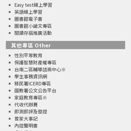
Easy test線上學習
英語線上學習
圖書館電子書
圖書館小論文專區
閱讀存摺推廣活動
其他專區 Other
性別平等教育
保護智慧財產權專區
台南二區輔導諮商中心※
學生事務資訊網
移民署ICERD專區
國教署公文公告平台
家庭教育專區※
代收代辦費
即測即評及發證
曾家大事記
內控聲明書