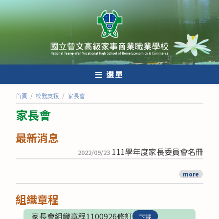
跳
轉
至
主
要
內
選單
容
首頁
/
校務支援
/
家長會
家長會
最新消息
111學年度家長委員會名冊
2022/09/23
more
組織章程
家長會組織章程1100926修訂
下載