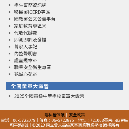
學生事務資訊網
移民署ICERD專區
國教署公文公告平台
家庭教育專區※
代收代辦費
即測即評及發證
曾家大事記
內控聲明書
處室規章※
職業安全衛生專區
花城心苑※
全國童軍大露營
2025全國高級中等學校童軍大露營
隱私權保護
安全政策
電話：06-5722079｜傳真：06-5722875｜地址：721008臺南市麻豆區
和平路9號｜©2023 國立曾文高級家事商業職業學校 版權所有