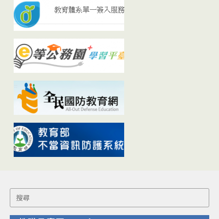
Search
for: