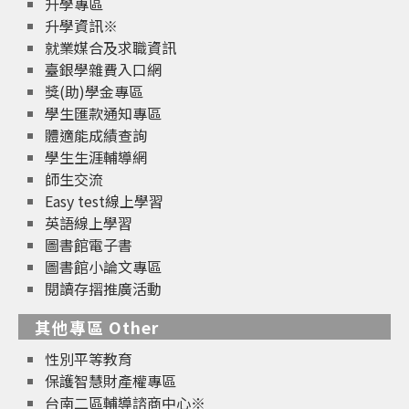
升學專區
升學資訊※
就業媒合及求職資訊
臺銀學雜費入口網
獎(助)學金專區
學生匯款通知專區
體適能成績查詢
學生生涯輔導網
師生交流
Easy test線上學習
英語線上學習
圖書館電子書
圖書館小論文專區
閱讀存摺推廣活動
其他專區 Other
性別平等教育
保護智慧財產權專區
台南二區輔導諮商中心※