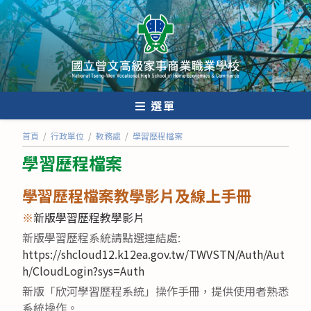
跳
轉
至
主
要
內
選單
容
首頁
/
行政單位
/
教務處
/
學習歷程檔案
學習歷程檔案
學習歷程檔案教學影片及線上手冊
※
新版學習歷程教學影片
新版學習歷程系統請點選連結處:
https://shcloud12.k12ea.gov.tw/TWVSTN/Auth/Aut
h/CloudLogin?sys=Auth
新版「欣河學習歷程系統」操作手冊，提供使用者熟悉
系統操作。