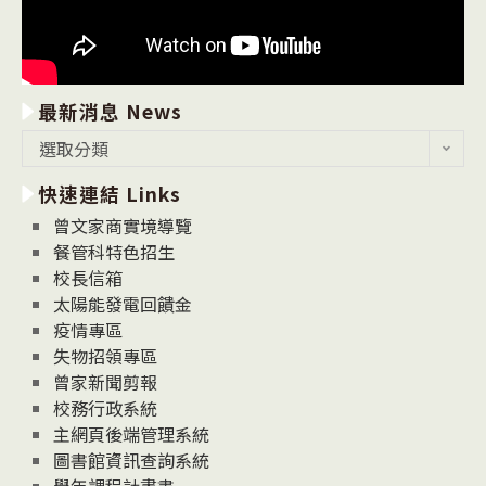
最新消息 News
最
選取分類
新
快速連結 Links
消
息
曾文家商實境導覽
News
餐管科特色招生
校長信箱
太陽能發電回饋金
疫情專區
失物招領專區
曾家新聞剪報
校務行政系統
主網頁後端管理系統
圖書館資訊查詢系統
學年課程計畫書