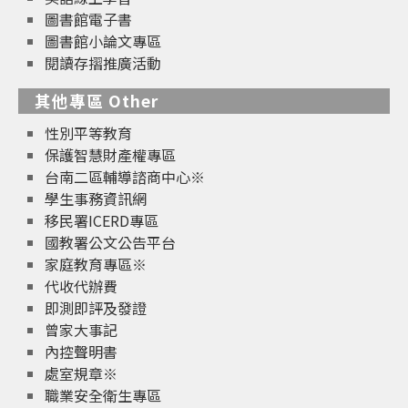
圖書館電子書
圖書館小論文專區
閱讀存摺推廣活動
其他專區 Other
性別平等教育
保護智慧財產權專區
台南二區輔導諮商中心※
學生事務資訊網
移民署ICERD專區
國教署公文公告平台
家庭教育專區※
代收代辦費
即測即評及發證
曾家大事記
內控聲明書
處室規章※
職業安全衛生專區