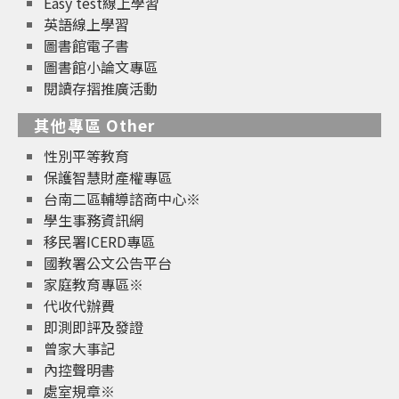
Easy test線上學習
英語線上學習
圖書館電子書
圖書館小論文專區
閱讀存摺推廣活動
其他專區 Other
性別平等教育
保護智慧財產權專區
台南二區輔導諮商中心※
學生事務資訊網
移民署ICERD專區
國教署公文公告平台
家庭教育專區※
代收代辦費
即測即評及發證
曾家大事記
內控聲明書
處室規章※