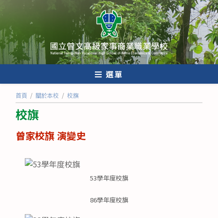
跳
轉
至
主
要
內
選單
容
首頁
/
關於本校
/
校旗
校旗
曾家校旗 演變史
53學年度校旗
86學年度校旗