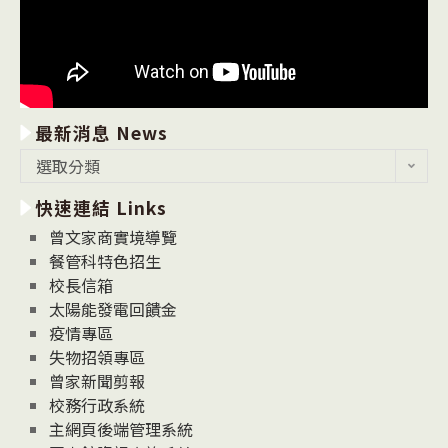
最新消息 News
最
選取分類
新
快速連結 Links
消
息
曾文家商實境導覽
News
餐管科特色招生
校長信箱
太陽能發電回饋金
疫情專區
失物招領專區
曾家新聞剪報
校務行政系統
主網頁後端管理系統