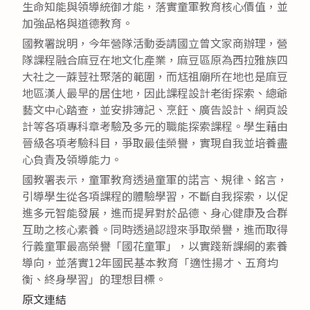
生命知能與領導統御才能，落實童軍教育核心價值，並
加強品格與道德教育。
國教署說明，今年營隊活動委請國立曾文家商辦理，營
隊課程融合麻豆在地文化產業，麻豆區原為西拉雅族四
大社之一蔴荳社聚落的範圍，而尪祖廟所在地也是麻豆
地區漢人最早的居住地，因此課程設計老街探索、總爺
藝文中心踏查，並安排簿記、烹飪、廣告設計、網頁設
計等各項專科章考驗及多元的職能探索課程。學生藉由
晉級各項考驗科目，爭取最佳榮譽，實現自我並培養盡
心負責及領導能力。
國教署表示，童軍教育透過童軍的諾言、規律、銘言，
引導學生從各項課程的體驗學習，不斷自我探索，以促
進多元智能發展，進而提昇對於品德、身心健康及合群
互助之核心素養。同時透過認證來爭取榮譽，進而取得
行義童軍最高榮譽「國花童軍」，以實踐新課綱的素養
導向，並落實12年國民基本教育「適性揚才、五育均
衡、終身學習」的理想目標。
原文連結