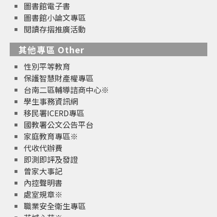
圖書館電子書
圖書館小論文專區
閱讀存摺推廣活動
其他專區 Other
性別平等教育
保護智慧財產權專區
台南二區輔導諮商中心※
學生事務資訊網
移民署ICERD專區
國教署公文公告平台
家庭教育專區※
代收代辦費
即測即評及發證
曾家大事記
內控聲明書
處室規章※
職業安全衛生專區