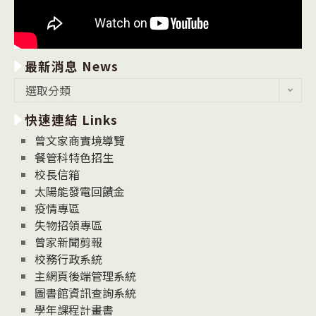
最新消息 News
最
選取分類
新
快速連結 Links
消
息
曾文家商實境導覽
News
餐管科特色招生
校長信箱
太陽能發電回饋金
疫情專區
失物招領專區
曾家新聞剪報
校務行政系統
主網頁後端管理系統
圖書館資訊查詢系統
學年課程計畫書