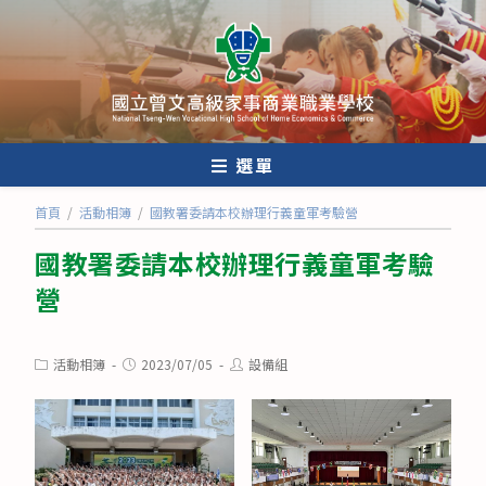
跳
轉
至
主
要
內
選單
容
首頁
/
活動相簿
/
國教署委請本校辦理行義童軍考驗營
國教署委請本校辦理行義童軍考驗
營
Post
Post
Post
活動相簿
2023/07/05
設備組
category:
published:
author: