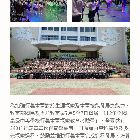
為加強行義童軍對於生涯探索及童軍技能發展之能力，
教育部國民及學前教育署7月5至7日舉辦「112年全國
高級中等學校行義童軍探索教育考驗營」，全臺共有
243位行義童軍伙伴齊聚臺南，同時藉由專科驗證及多
元探索過程，鼓勵並推動行義童軍完成進程發展，培養