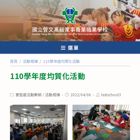
跳
轉
至
主
要
內
選單
容
首頁
/
活動相簿
/
110學年度均質化活動
110學年度均質化活動
Post
Post
Post
實習處活動集錦
/
活動相簿
2022/04/06
testschool3
category:
published:
author: