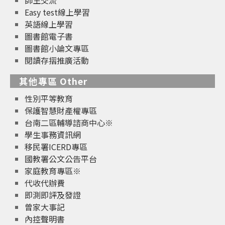
Easy test線上學習
英語線上學習
圖書館電子書
圖書館小論文專區
閱讀存摺推廣活動
其他專區 Other
性別平等教育
保護智慧財產權專區
台南二區輔導諮商中心※
學生事務資訊網
移民署ICERD專區
國教署公文公告平台
家庭教育專區※
代收代辦費
即測即評及發證
曾家大事記
內控聲明書