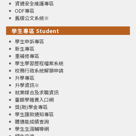
資通安全維護專區
ODF專區
舊版公文系統※
學生專區 Student
學生申訴專區
新生專區
重補修專區
學生學習歷程檔案系統
校務行政系統解鎖申請
升學專區
升學資訊※
就業媒合及求職資訊
臺銀學雜費入口網
獎(助)學金專區
學生匯款通知專區
體適能成績查詢
學生生涯輔導網
師生交流