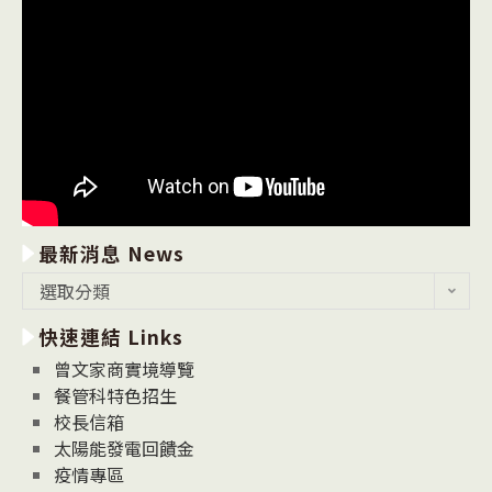
最新消息 News
最
選取分類
新
快速連結 Links
消
息
曾文家商實境導覽
News
餐管科特色招生
校長信箱
太陽能發電回饋金
疫情專區