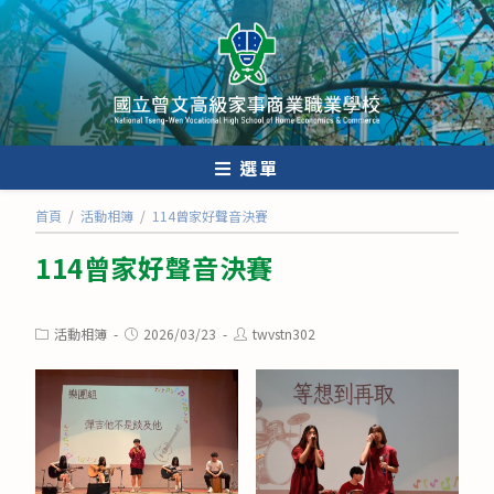
跳
轉
至
主
要
內
選單
容
首頁
/
活動相簿
/
114曾家好聲音決賽
114曾家好聲音決賽
Post
Post
Post
活動相簿
2026/03/23
twvstn302
category:
published:
author: