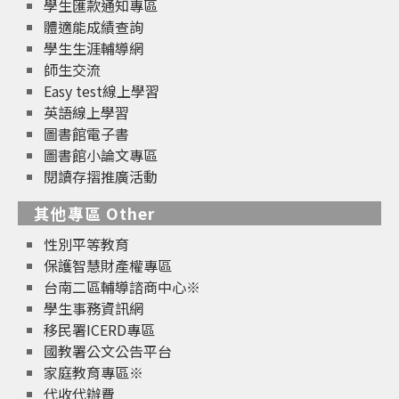
學生匯款通知專區
體適能成績查詢
學生生涯輔導網
師生交流
Easy test線上學習
英語線上學習
圖書館電子書
圖書館小論文專區
閱讀存摺推廣活動
其他專區 Other
性別平等教育
保護智慧財產權專區
台南二區輔導諮商中心※
學生事務資訊網
移民署ICERD專區
國教署公文公告平台
家庭教育專區※
代收代辦費