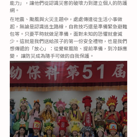
能力」，讓他們從認識災害的破壞力到建立個人的防護
網。
在地震、颱風與火災主題中，處處傳達從生活小事做
起，無論是認識逃生路線，自救技巧還是準備緊急避難
包等。只要平時就做足準備，面對未知的恐懼就會減
少。這就是我們送給孩子的第一份安全禮物，也是我們
想傳遞的「放心」：從覺察風險、提前準備，到冷靜應
變， 讓防災成為隨手可做的自我保護。