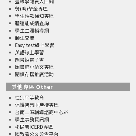
臺銀學雜費入口網
獎(助)學金專區
學生匯款通知專區
體適能成績查詢
學生生涯輔導網
師生交流
Easy test線上學習
英語線上學習
圖書館電子書
圖書館小論文專區
閱讀存摺推廣活動
其他專區 Other
性別平等教育
保護智慧財產權專區
台南二區輔導諮商中心※
學生事務資訊網
移民署ICERD專區
國教署公文公告平台