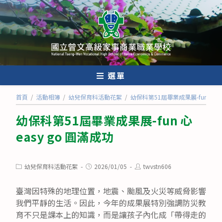
跳
轉
至
主
要
內
選單
容
首頁
/
活動相簿
/
幼兒保育科活動花絮
/
幼保科第51屆畢業成果展-fun 心 ea
幼保科第51屆畢業成果展-fun 心
easy go 圓滿成功
Post
Post
Post
幼兒保育科活動花絮
2026/01/05
twvstn606
category:
published:
author:
臺灣因特殊的地理位置，地震、颱風及火災等威脅影響
我們平靜的生活。因此，今年的成果展特別強調防災教
育不只是課本上的知識，而是讓孩子內化成「帶得走的