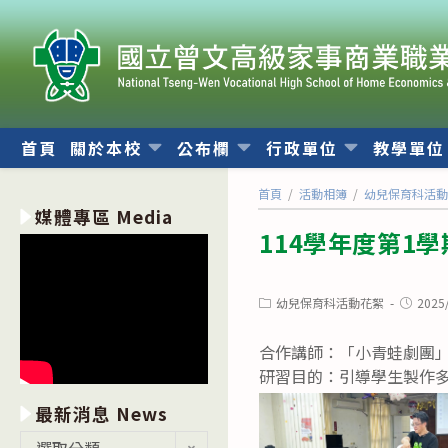
跳
轉
至
主
要
內
首頁
關於本校
公布欄
行政單位
教學單
容
首頁
/
活動相簿
/
幼兒保育科活
媒體專區 Media
114學年度第1學
Post
Post
幼兒保育科活動花絮
2025
category:
publishe
合作講師：「小青蛙劇團」
研習目的：引導學生製作
最新消息 News
最
選取分類