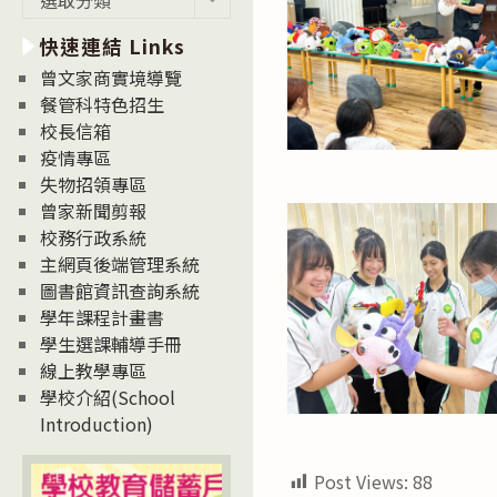
新
快速連結 Links
消
息
曾文家商實境導覽
News
餐管科特色招生
校長信箱
疫情專區
失物招領專區
曾家新聞剪報
校務行政系統
主網頁後端管理系統
圖書館資訊查詢系統
學年課程計畫書
學生選課輔導手冊
線上教學專區
學校介紹(School
Introduction)
Post Views:
88