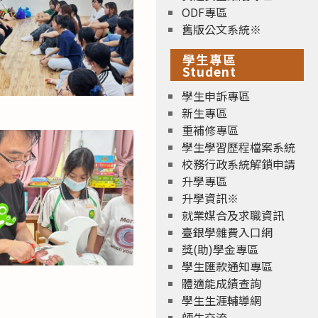
ODF專區
舊版公文系統※
學生專區
Student
學生申訴專區
新生專區
重補修專區
學生學習歷程檔案系統
校務行政系統解鎖申請
升學專區
升學資訊※
就業媒合及求職資訊
臺銀學雜費入口網
獎(助)學金專區
學生匯款通知專區
體適能成績查詢
學生生涯輔導網
師生交流