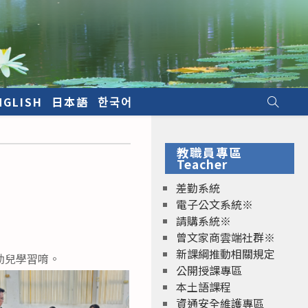
NGLISH
日本語
한국어
教職員專區
Teacher
差勤系統
電子公文系統※
請購系統※
曾文家商雲端社群※
新課綱推動相關規定
幼兒學習唷。
公開授課專區
本土語課程
資通安全維護專區