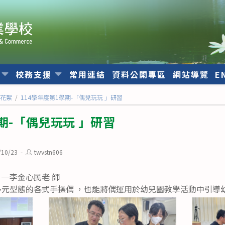
位
校務支援
常用連結
資料公開專區
網站導覽
E
動花絮
/
114學年度第1學期-「偶兒玩玩 」研習
期-「偶兒玩玩 」研習
Post
/10/23
twvstn606
d:
author:
─李金心民老 師
多元型態的各式手操偶 ，也能將偶運用於幼兒園教學活動中引導