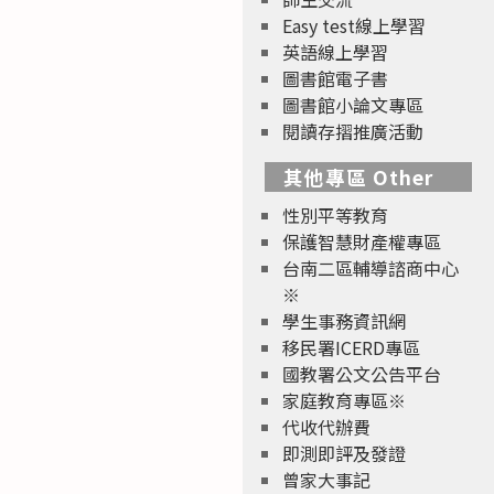
Easy test線上學習
英語線上學習
圖書館電子書
圖書館小論文專區
閱讀存摺推廣活動
其他專區 Other
性別平等教育
保護智慧財產權專區
台南二區輔導諮商中心
※
學生事務資訊網
移民署ICERD專區
國教署公文公告平台
家庭教育專區※
代收代辦費
即測即評及發證
曾家大事記