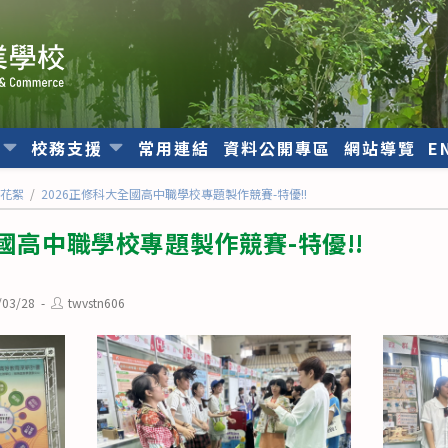
位
校務支援
常用連結
資料公開專區
網站導覽
E
動花絮
/
2026正修科大全國高中職學校專題製作競賽-特優!!
全國高中職學校專題製作競賽-特優!!
Post
/03/28
twvstn606
d:
author: