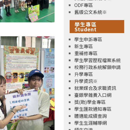
ODF專區
舊版公文系統※
學生專區
Student
學生申訴專區
新生專區
重補修專區
學生學習歷程檔案系統
校務行政系統解鎖申請
升學專區
升學資訊※
就業媒合及求職資訊
臺銀學雜費入口網
獎(助)學金專區
學生匯款通知專區
體適能成績查詢
學生生涯輔導網
師生交流