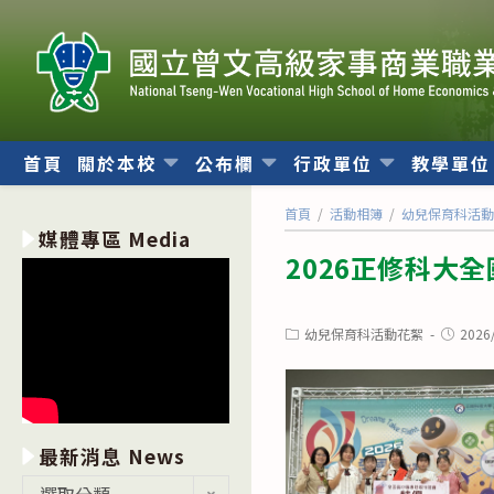
跳
轉
至
主
要
內
首頁
關於本校
公布欄
行政單位
教學單
容
首頁
/
活動相簿
/
幼兒保育科活
媒體專區 Media
2026正修科大
Post
Post
幼兒保育科活動花絮
2026
category:
publishe
最新消息 News
最
選取分類