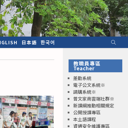
NGLISH
日本語
한국어
教職員專區
Teacher
差勤系統
電子公文系統※
請購系統※
曾文家商雲端社群※
新課綱推動相關規定
公開授課專區
本土語課程
資通安全維護專區