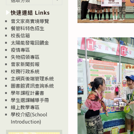
新
快速連結 Links
消
息
曾文家商實境導覽
News
餐管科特色招生
校長信箱
太陽能發電回饋金
疫情專區
失物招領專區
曾家新聞剪報
校務行政系統
主網頁後端管理系統
圖書館資訊查詢系統
學年課程計畫書
學生選課輔導手冊
線上教學專區
學校介紹(School
Introduction)