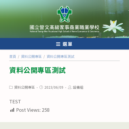
跳
轉
至
主
要
內
選單
容
首頁
/
資料公開專區
/
資料公開專區測試
資料公開專區測試
Post
Post
Post
資料公開專區
2023/06/09
設備組
category:
published:
author:
TEST
Post Views:
258