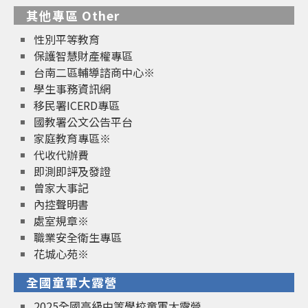
其他專區 Other
性別平等教育
保護智慧財產權專區
台南二區輔導諮商中心※
學生事務資訊網
移民署ICERD專區
國教署公文公告平台
家庭教育專區※
代收代辦費
即測即評及發證
曾家大事記
內控聲明書
處室規章※
職業安全衛生專區
花城心苑※
全國童軍大露營
2025全國高級中等學校童軍大露營