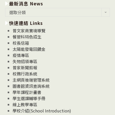
最新消息 News
最
選取分類
新
快速連結 Links
消
息
曾文家商實境導覽
News
餐管科特色招生
校長信箱
太陽能發電回饋金
疫情專區
失物招領專區
曾家新聞剪報
校務行政系統
主網頁後端管理系統
圖書館資訊查詢系統
學年課程計畫書
學生選課輔導手冊
線上教學專區
學校介紹(School Introduction)