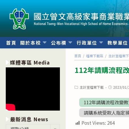
跳
轉
至
主
要
內
首頁
關於本校
公布欄
行政單位
教學單
容
首頁
/
檔案下載區
/
主計室檔案
媒體專區 Media
112年請購流程
Post
Post
主計室檔案下載
2023/01/
category:
published:
112年請購流程改變
請購系統受款人指定操作
最新消息 News
Post Views:
264
最
選取分類