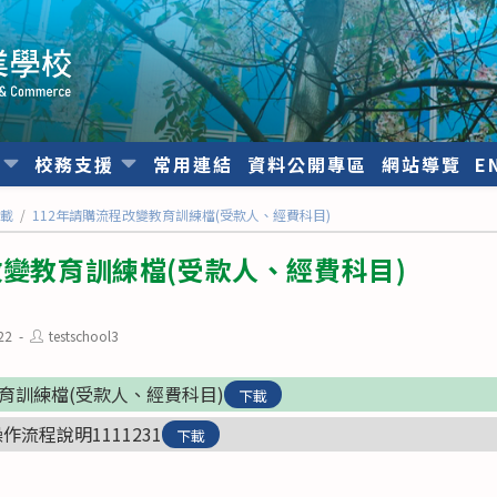
位
校務支援
常用連結
資料公開專區
網站導覽
E
下載
/
112年請購流程改變教育訓練檔(受款人、經費科目)
改變教育訓練檔(受款人、經費科目)
Post
22
testschool3
author:
教育訓練檔(受款人、經費科目)
下載
流程說明1111231
下載