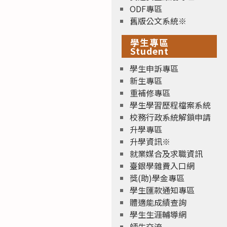
ODF專區
舊版公文系統※
學生專區
Student
學生申訴專區
新生專區
重補修專區
學生學習歷程檔案系統
校務行政系統解鎖申請
升學專區
升學資訊※
就業媒合及求職資訊
臺銀學雜費入口網
獎(助)學金專區
學生匯款通知專區
體適能成績查詢
學生生涯輔導網
師生交流