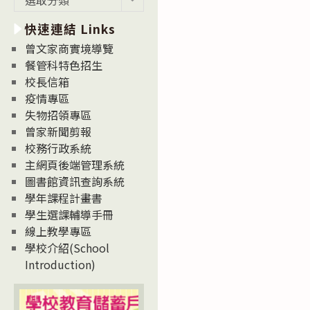
新
快速連結 Links
消
息
曾文家商實境導覽
News
餐管科特色招生
校長信箱
疫情專區
失物招領專區
曾家新聞剪報
校務行政系統
主網頁後端管理系統
圖書館資訊查詢系統
學年課程計畫書
學生選課輔導手冊
線上教學專區
學校介紹(School
Introduction)