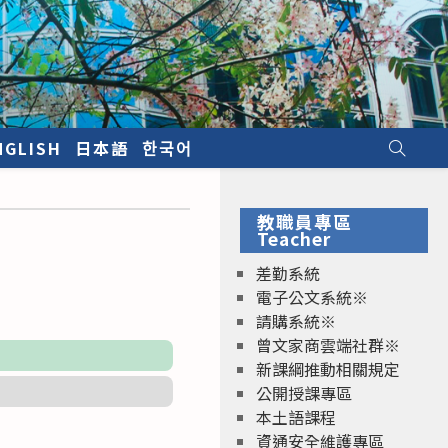
NGLISH
日本語
한국어
教職員專區
Teacher
差勤系統
電子公文系統※
請購系統※
曾文家商雲端社群※
新課綱推動相關規定
公開授課專區
本土語課程
資通安全維護專區