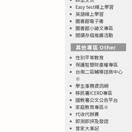
Easy test線上學習
英語線上學習
圖書館電子書
圖書館小論文專區
閱讀存摺推廣活動
其他專區 Other
性別平等教育
保護智慧財產權專區
台南二區輔導諮商中心
※
學生事務資訊網
移民署ICERD專區
國教署公文公告平台
家庭教育專區※
代收代辦費
即測即評及發證
曾家大事記