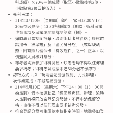
科成績）×70%＝總成績（取至小數點後第2位，
小數點第3位四捨五入）。
術科考試：
114年3月20日（星期四）舉行，當日13:00至13：
30報到及熱身；13:30各運動項目測驗。術科考試
注意事項及考試場地請詳閱簡章《捌》。
逾時報到者視同放棄，取消術科考試資格；應試時
請攜帶「准考證」及「國民身分證」（或駕駛執
照、附有照片健保卡「有效證件」之一）正本，以
備監試人員核對身分。
報考者均須參加術科測驗，缺考者均不得以任何理
要求補考；術科考試成績未達60分者不予錄取。
錄取方式：採「現場登記分發報到」方式辦理，ㄧ
次作業完成，不辦理補分發。
114年5月10日（星期六）下午14：00（13：30開
始簽到）假本校運動區「經國體育館」辦理；逾時
未簽到者視同放棄登記分發論，不得申請保留資
格，事後不得以任何理由要求補辦分發。
符合登記分發考生須依本校指定時間、地點參加登