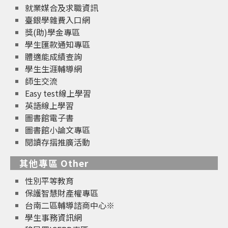
就業媒合及求職資訊
臺銀學雜費入口網
獎(助)學金專區
學生匯款通知專區
體適能成績查詢
學生生涯輔導網
師生交流
Easy test線上學習
英語線上學習
圖書館電子書
圖書館小論文專區
閱讀存摺推廣活動
其他專區 Other
性別平等教育
保護智慧財產權專區
台南二區輔導諮商中心※
學生事務資訊網