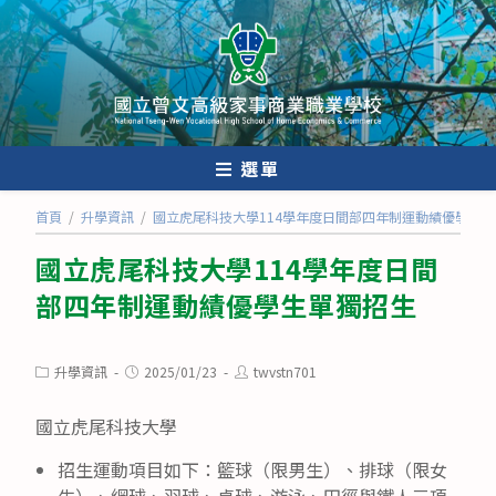
跳
轉
至
主
要
內
選單
容
首頁
/
升學資訊
/
國立虎尾科技大學114學年度日間部四年制運動績優學生
國立虎尾科技大學114學年度日間
部四年制運動績優學生單獨招生
Post
Post
Post
升學資訊
2025/01/23
twvstn701
category:
published:
author:
國立虎尾科技大學
招生運動項目如下：籃球（限男生）、排球（限女
生）、網球、羽球、桌球、游泳、田徑與鐵人三項