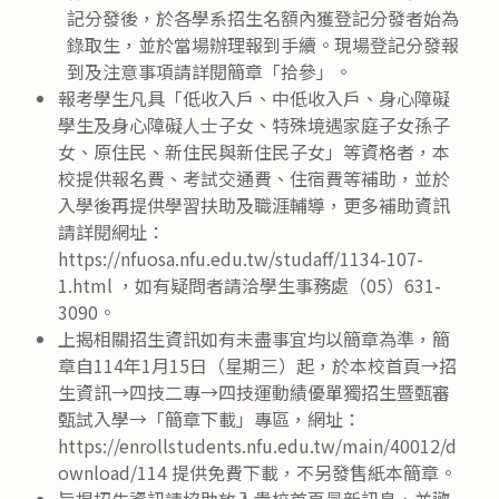
記分發後，於各學系招生名額內獲登記分發者始為
錄取生，並於當場辦理報到手續。現場登記分發報
到及注意事項請詳閱簡章「拾參」。
報考學生凡具「低收入戶、中低收入戶、身心障礙
學生及身心障礙人士子女、特殊境遇家庭子女孫子
女、原住民、新住民與新住民子女」等資格者，本
校提供報名費、考試交通費、住宿費等補助，並於
入學後再提供學習扶助及職涯輔導，更多補助資訊
請詳閱網址：
https://nfuosa.nfu.edu.tw/studaff/1134-107-
1.html ，如有疑問者請洽學生事務處（05）631-
3090。
上揭相關招生資訊如有未盡事宜均以簡章為準，簡
章自114年1月15日（星期三）起，於本校首頁→招
生資訊→四技二專→四技運動績優單獨招生暨甄審
甄試入學→「簡章下載」專區，網址：
https://enrollstudents.nfu.edu.tw/main/40012/d
ownload/114 提供免費下載，不另發售紙本簡章。
旨揭招生資訊請協助放入貴校首頁最新訊息，並歡