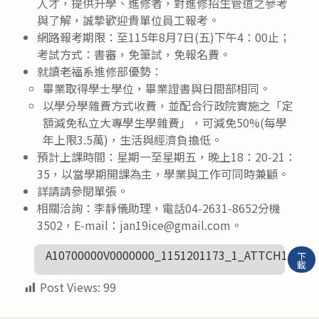
人才，提供升學、進修者，對進修招生管道之參考
與了解，誠摯歡迎貴單位員工報考。
網路報考期限：至115年8月7日(五)下午4：00止；
考試方式：書審，免筆試，免報名費。
就讀老福系進修部優勢：
畢業取得學士學位，畢業證書與日間部相同。
以學分學雜費方式收費，並配合行政院實施之「定
額減免私立大專學生學雜費」，可減免50%(每學
年上限3.5萬)，生活與經濟負擔低。
預計上課時間：星期一至星期五，晚上18：20-21：
35，以當學期開課為主，學業與工作可同時兼顧。
詳請請參閱單張。
相關洽詢：李靜儀助理，電話04-2631-8652分機
3502，E-mail：jan19ice@gmail.com。
A10700000V0000000_1151201173_1_ATTCH1
下
載
Post Views:
99