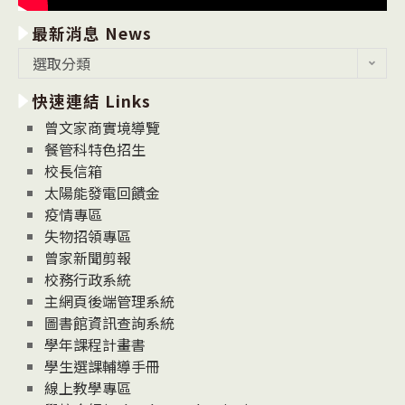
最新消息 News
最
選取分類
新
快速連結 Links
消
息
曾文家商實境導覽
News
餐管科特色招生
校長信箱
太陽能發電回饋金
疫情專區
失物招領專區
曾家新聞剪報
校務行政系統
主網頁後端管理系統
圖書館資訊查詢系統
學年課程計畫書
學生選課輔導手冊
線上教學專區