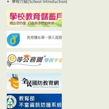
學校介紹(School Introduction)