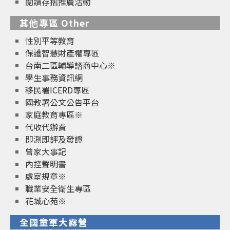
閱讀存摺推廣活動
其他專區 Other
性別平等教育
保護智慧財產權專區
台南二區輔導諮商中心※
學生事務資訊網
移民署ICERD專區
國教署公文公告平台
家庭教育專區※
代收代辦費
即測即評及發證
曾家大事記
內控聲明書
處室規章※
職業安全衛生專區
花城心苑※
全國童軍大露營