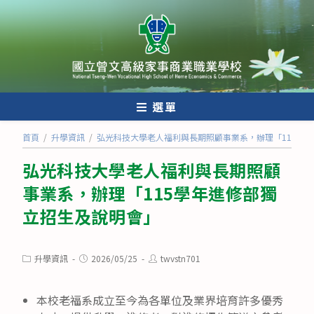
跳
轉
至
主
要
內
選單
容
首頁
/
升學資訊
/
弘光科技大學老人福利與長期照顧事業系，辦理「115學
弘光科技大學老人福利與長期照顧
事業系，辦理「115學年進修部獨
立招生及說明會」
Post
Post
Post
升學資訊
2026/05/25
twvstn701
category:
published:
author:
本校老福系成立至今為各單位及業界培育許多優秀