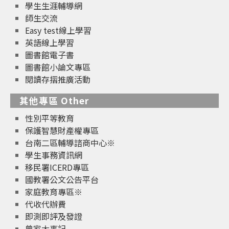
學生生涯輔導網
師生交流
Easy test線上學習
英語線上學習
圖書館電子書
圖書館小論文專區
閱讀存摺推廣活動
其他專區 Other
性別平等教育
保護智慧財產權專區
台南二區輔導諮商中心※
學生事務資訊網
移民署ICERD專區
國教署公文公告平台
家庭教育專區※
代收代辦費
即測即評及發證
曾家大事記