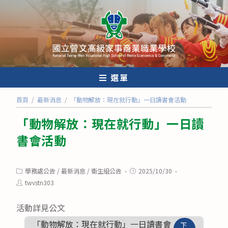
跳
轉
至
主
要
內
選單
容
首頁
/
最新消息
/
「動物解放：現在就行動」一日讀書會活動
「動物解放：現在就行動」一日讀
書會活動
Post
Post
學務處公告
/
最新消息
/
衛生組公告
2025/10/30
category:
published:
Post
twvstn303
author:
活動詳見公文
「動物解放：現在就行動」一日讀書會
下