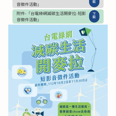
載
音徵件活動」
附件-「台電綠網減碳生活開麥拉-短影
下
載
音徵件活動」