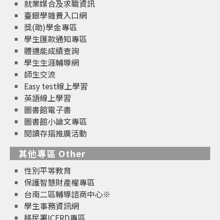
就業媒合及求職資訊
臺銀學雜費入口網
獎(助)學金專區
學生匯款通知專區
體適能成績查詢
學生生涯輔導網
師生交流
Easy test線上學習
英語線上學習
圖書館電子書
圖書館小論文專區
閱讀存摺推廣活動
其他專區 Other
性別平等教育
保護智慧財產權專區
台南二區輔導諮商中心※
學生事務資訊網
移民署ICERD專區