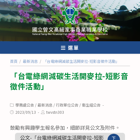
跳
轉
至
主
要
內
選單
容
首頁
/
最新消息
/
「台電綠網減碳生活開麥拉-短影音徵件活動」
「台電綠網減碳生活開麥拉-短影音
徵件活動」
Post
學務處公告
/
最新消息
/
行政單位公告
/
衛生組公告
category:
Post
Post
2023/09/13
twvstn303
published:
author:
鼓勵有興趣學生報名參加，細節詳見公文及附件。
公文-「台電綠網減碳生活開麥拉-短影
下