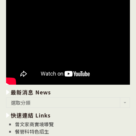
最新消息 News
最
選取分類
新
快速連結 Links
消
息
曾文家商實境導覽
News
餐管科特色招生