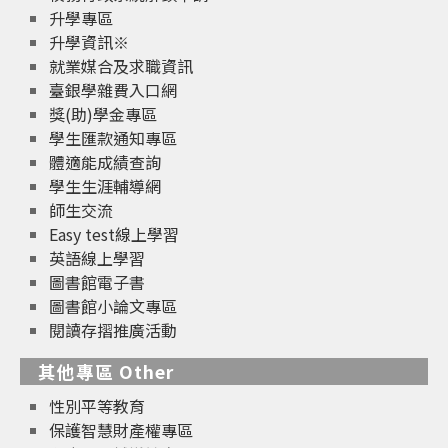
升學專區
升學資訊※
就業媒合及求職資訊
臺銀學雜費入口網
獎(助)學金專區
學生匯款通知專區
體適能成績查詢
學生生涯輔導網
師生交流
Easy test線上學習
英語線上學習
圖書館電子書
圖書館小論文專區
閱讀存摺推廣活動
其他專區 Other
性別平等教育
保護智慧財產權專區