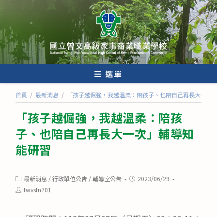
跳
轉
至
主
要
內
選單
容
首頁
/
最新消息
/
「孩子越倔強，我越溫柔：陪孩子、也陪自己再長大一次
「孩子越倔強，我越溫柔：陪孩
子、也陪自己再長大一次」輔導知
能研習
Post
Post
最新消息
/
行政單位公告
/
輔導室公告
2023/06/29
category:
published:
Post
twvstn701
author: