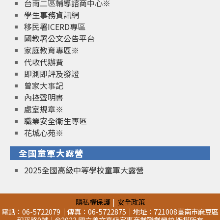
台南二區輔導諮商中心※
學生事務資訊網
移民署ICERD專區
國教署公文公告平台
家庭教育專區※
代收代辦費
即測即評及發證
曾家大事記
內控聲明書
處室規章※
職業安全衛生專區
花城心苑※
全國童軍大露營
2025全國高級中等學校童軍大露營
隱私權保護
安全政策
電話：06-5722079｜傳真：06-5722875｜地址：721008臺南市麻豆區
和平路9號｜©2023 國立曾文高級家事商業職業學校 版權所有