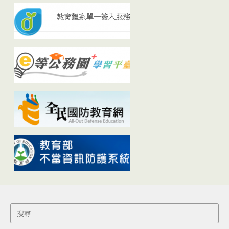
Search
for: