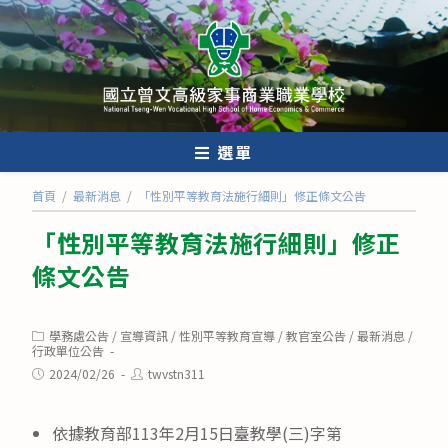
跳
轉
至
主
要
內
選單
容
首頁
/
最新消息
/
「性別平等教育法施行細則」修正條文公告
「性別平等教育法施行細則」修正
條文公告
Post
學務處公告
/
宣導資訊
/
性別平等教育宣導
/
教官室公告
/
最新消息
/
category:
行政單位公告
Post
Post
2024/02/26
twvstn311
published:
author:
依據教育部113年2月15日臺教學(三)字第