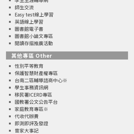
師生交流
Easy test線上學習
英語線上學習
圖書館電子書
圖書館小論文專區
閱讀存摺推廣活動
其他專區 Other
性別平等教育
保護智慧財產權專區
台南二區輔導諮商中心※
學生事務資訊網
移民署ICERD專區
國教署公文公告平台
家庭教育專區※
代收代辦費
即測即評及發證
曾家大事記