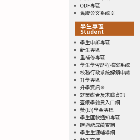
ODF專區
舊版公文系統※
學生專區
Student
學生申訴專區
新生專區
重補修專區
學生學習歷程檔案系統
校務行政系統解鎖申請
升學專區
升學資訊※
就業媒合及求職資訊
臺銀學雜費入口網
獎(助)學金專區
學生匯款通知專區
體適能成績查詢
學生生涯輔導網
師生交流