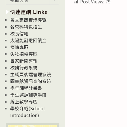
Post Views:
79
新
快速連結 Links
消
息
曾文家商實境導覽
News
餐管科特色招生
校長信箱
太陽能發電回饋金
疫情專區
失物招領專區
曾家新聞剪報
校務行政系統
主網頁後端管理系統
圖書館資訊查詢系統
學年課程計畫書
學生選課輔導手冊
線上教學專區
學校介紹(School
Introduction)