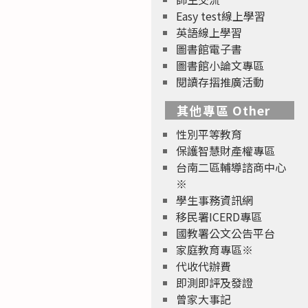
Easy test線上學習
英語線上學習
圖書館電子書
圖書館小論文專區
閱讀存摺推廣活動
其他專區 Other
性別平等教育
保護智慧財產權專區
台南二區輔導諮商中心
※
學生事務資訊網
移民署ICERD專區
國教署公文公告平台
家庭教育專區※
代收代辦費
即測即評及發證
曾家大事記