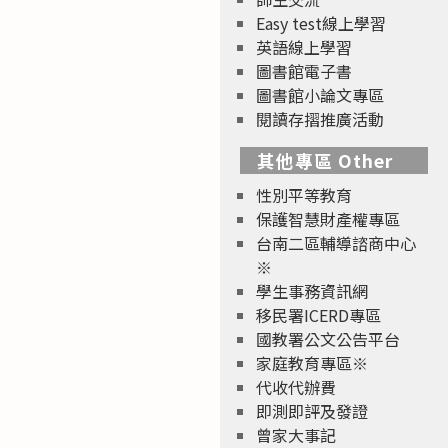
Easy test線上學習
英語線上學習
圖書館電子書
圖書館小論文專區
閱讀存摺推廣活動
其他專區 Other
性別平等教育
保護智慧財產權專區
台南二區輔導諮商中心
※
學生事務資訊網
移民署ICERD專區
國教署公文公告平台
家庭教育專區※
代收代辦費
即測即評及發證
曾家大事記