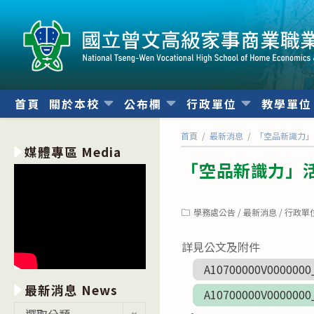
跳
轉
至
主
要
內
首頁
關於本校
公布欄
行政單位
教學單
容
首頁
/
最新消息
/
「空品新識力
媒體專區 Media
「空品新識力」
Post
學務處公告
/
最新消息
/
行政單
category:
詳見公文及附件
A10700000V0000000
最新消息 News
A10700000V0000000
最
選取分類