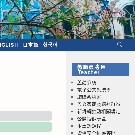
NGLISH
日本語
한국어
教職員專區
Teacher
差勤系統
電子公文系統※
請購系統※
曾文家商雲端社群※
新課綱推動相關規定
公開授課專區
本土語課程
資通安全維護專區