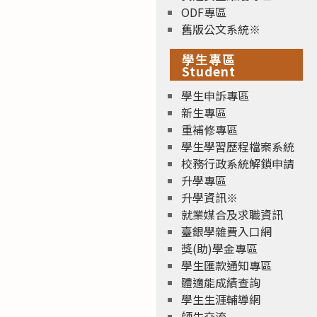
ODF專區
舊版公文系統※
學生專區
Student
學生申訴專區
新生專區
重補修專區
學生學習歷程檔案系統
校務行政系統解鎖申請
升學專區
升學資訊※
就業媒合及求職資訊
臺銀學雜費入口網
獎(助)學金專區
學生匯款通知專區
體適能成績查詢
學生生涯輔導網
師生交流