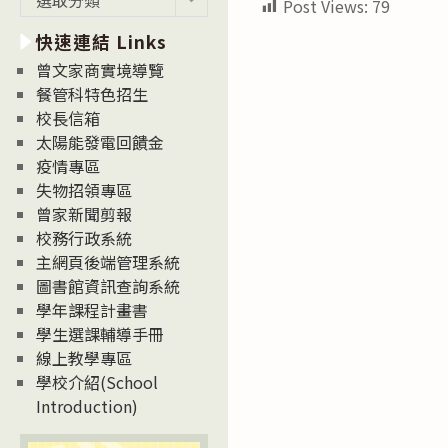
Post Views:
79
新
快速連結 Links
消
息
曾文家商實境導覽
News
餐管科特色招生
校長信箱
太陽能發電回饋金
疫情專區
失物招領專區
曾家新聞剪報
校務行政系統
主網頁後端管理系統
圖書館資訊查詢系統
學年課程計畫書
學生選課輔導手冊
線上教學專區
學校介紹(School
Introduction)