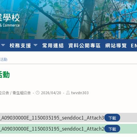
位
校務支援
常用連結
資料公開專區
網站導覽
E
」活動
活動
Post
Post
位公告
/
衛生組公告
2026/04/20
twvstn303
published:
author:
_A09030000E_1150035195_senddoc1_Attach3
下載
_A09030000E_1150035195_senddoc1_Attach2
下載