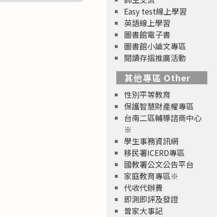
Easy test線上學習
英語線上學習
圖書館電子書
圖書館小論文專區
閱讀存摺推廣活動
其他專區 Other
性別平等教育
保護智慧財產權專區
台南二區輔導諮商中心
※
學生事務資訊網
移民署ICERD專區
國教署公文公告平台
家庭教育專區※
代收代辦費
即測即評及發證
曾家大事記