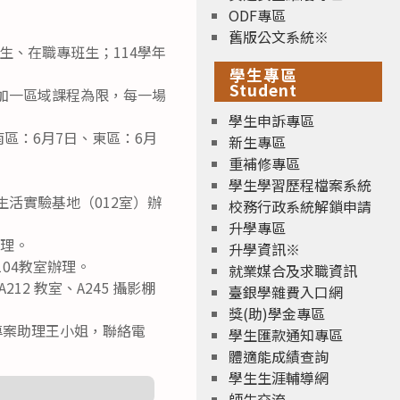
ODF專區
舊版公文系統※
、在職專班生；114學年
學生專區
Student
每人以參加一區域課程為限，每一場
學生申訴專區
區：6月7日、東區：6月
新生專區
重補修專區
學生學習歷程檔案系統
B1生活實驗基地（012室）辦
校務行政系統解鎖申請
升學專區
辦理。
升學資訊※
樓104教室辦理。
就業媒合及求職資訊
A212 教室、A245 攝影棚
臺銀學雜費入口網
獎(助)學金專區
專案助理王小姐，聯絡電
學生匯款通知專區
體適能成績查詢
學生生涯輔導網
師生交流