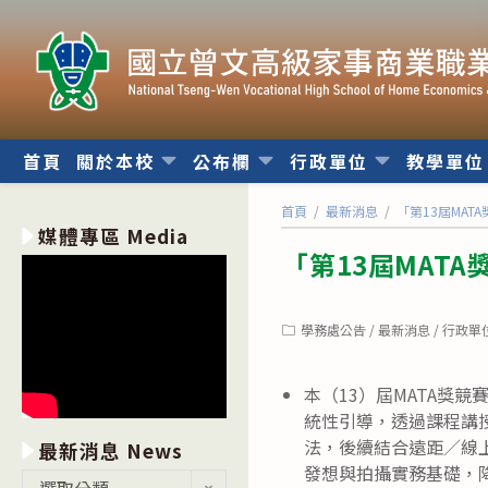
跳
轉
至
主
要
內
首頁
關於本校
公布欄
行政單位
教學單
容
首頁
/
最新消息
/
「第13屆MAT
媒體專區 Media
「第13屆MAT
Post
學務處公告
/
最新消息
/
行政單
category:
本（13）屆MATA獎
統性引導，透過課程講
法，後續結合遠距／線
最新消息 News
發想與拍攝實務基礎，
最
選取分類