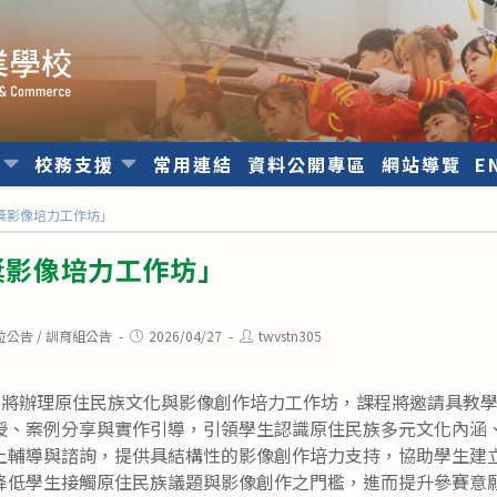
位
校務支援
常用連結
資料公開專區
網站導覽
E
A獎影像培力工作坊」
A獎影像培力工作坊」
Post
Post
位公告
/
訓育組公告
2026/04/27
twvstn305
published:
author:
競賽將辦理原住民族文化與影像創作培力工作坊，課程將邀請具教
授、案例分享與實作引導，引領學生認識原住民族多元文化內涵
上輔導與諮詢，提供具結構性的影像創作培力支持，協助學生建
降低學生接觸原住民族議題與影像創作之門檻，進而提升參賽意