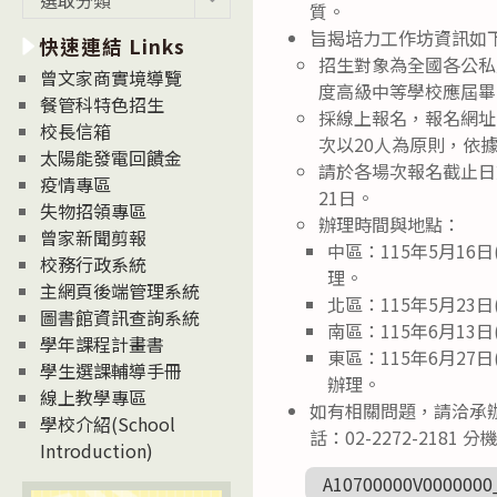
質。
新
旨揭培力工作坊資訊如
快速連結 Links
消
招生對象為全國各公私
息
曾文家商實境導覽
度高級中等學校應屆畢
News
餐管科特色招生
採線上報名，報名網址【ht
校長信箱
次以20人為原則，依
太陽能發電回饋金
請於各場次報名截止日
疫情專區
21日。
失物招領專區
辦理時間與地點：
曾家新聞剪報
中區：115年5月16日
校務行政系統
理。
主網頁後端管理系統
北區：115年5月23日(
圖書館資訊查詢系統
南區：115年6月13日
學年課程計畫書
東區：115年6月27日(
學生選課輔導手冊
辦理。
線上教學專區
如有相關問題，請洽承辦
學校介紹(School
話：02-2272-2181 分機5
Introduction)
A10700000V0000000