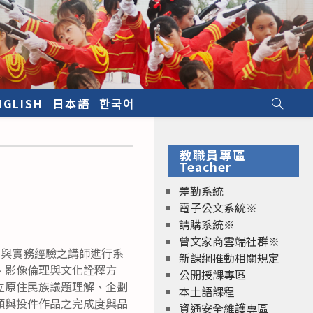
NGLISH
日本語
한국어
教職員專區
Teacher
差勤系統
電子公文系統※
請購系統※
曾文家商雲端社群※
學與實務經驗之講師進行系
新課綱推動相關規定
、影像倫理與文化詮釋方
公開授課專區
立原住民族議題理解、企劃
本土語課程
願與投件作品之完成度與品
資通安全維護專區