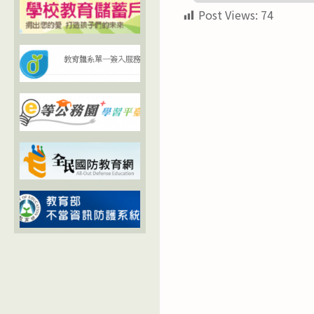
Post Views:
74