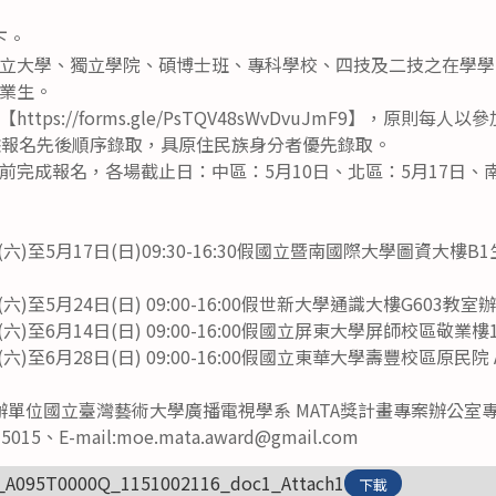
下。
立大學、獨立學院、碩博士班、專科學校、四技及二技之在學學生
業生。
tps://forms.gle/PsTQV48sWvDvuJmF9】，原則
據報名先後順序錄取，具原住民族身分者優先錄取。
前完成報名，各場截止日：中區：5月10日、北區：5月17日、南
(六)至5月17日(日)09:30-16:30假國立暨南國際大學圖資大樓
六)至5月24日(日) 09:00-16:00假世新大學通識大樓G603教室
(六)至6月14日(日) 09:00-16:00假國立屏東大學屏師校區敬業
六)至6月28日(日) 09:00-16:00假國立東華大學壽豐校區原民院 
單位國立臺灣藝術大學廣播電視學系 MATA獎計畫專案辦公室
015、E-mail:moe.mata.award@gmail.com
_A095T0000Q_1151002116_doc1_Attach1
下載