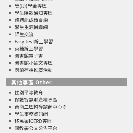
獎(助)學金專區
學生匯款通知專區
體適能成績查詢
學生生涯輔導網
師生交流
Easy test線上學習
英語線上學習
圖書館電子書
圖書館小論文專區
閱讀存摺推廣活動
其他專區 Other
性別平等教育
保護智慧財產權專區
台南二區輔導諮商中心※
學生事務資訊網
移民署ICERD專區
國教署公文公告平台