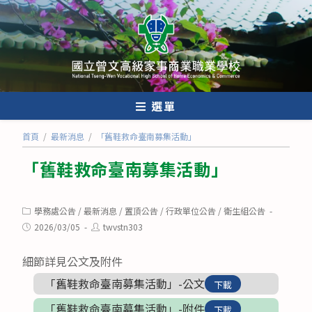
跳
轉
至
主
要
內
選單
容
首頁
/
最新消息
/
「舊鞋救命臺南募集活動」
「舊鞋救命臺南募集活動」
Post
學務處公告
/
最新消息
/
置頂公告
/
行政單位公告
/
衛生組公告
category:
Post
Post
2026/03/05
twvstn303
published:
author:
細節詳見公文及附件
「舊鞋救命臺南募集活動」-公文
下載
「舊鞋救命臺南募集活動」-附件
下載