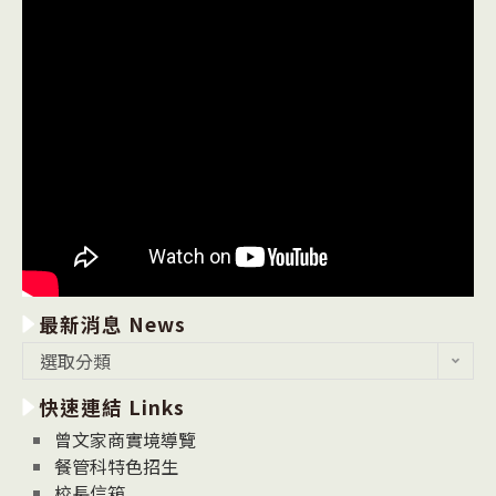
最新消息 News
最
選取分類
新
快速連結 Links
消
息
曾文家商實境導覽
News
餐管科特色招生
校長信箱