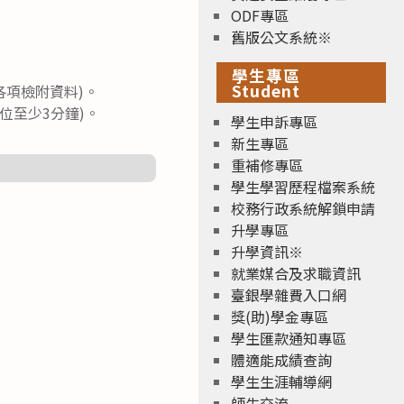
ODF專區
舊版公文系統※
學生專區
Student
各項檢附資料)。
位至少3分鐘)。
學生申訴專區
新生專區
重補修專區
學生學習歷程檔案系統
校務行政系統解鎖申請
升學專區
升學資訊※
就業媒合及求職資訊
臺銀學雜費入口網
獎(助)學金專區
學生匯款通知專區
體適能成績查詢
學生生涯輔導網
師生交流