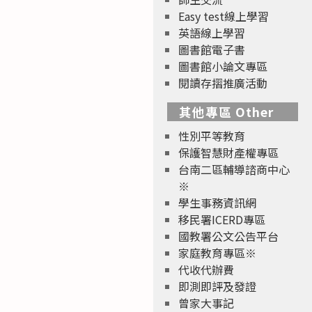
Easy test線上學習
英語線上學習
圖書館電子書
圖書館小論文專區
閱讀存摺推廣活動
其他專區 Other
性別平等教育
保護智慧財產權專區
台南二區輔導諮商中心
※
學生事務資訊網
移民署ICERD專區
國教署公文公告平台
家庭教育專區※
代收代辦費
即測即評及發證
曾家大事記