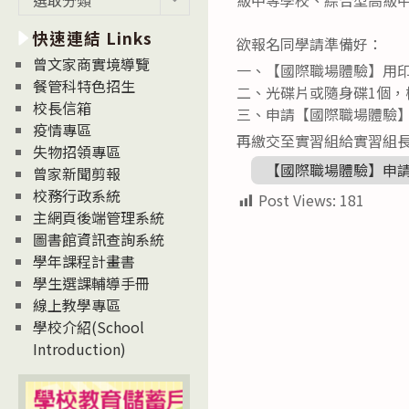
新
快速連結 Links
消
欲報名同學請準備好：
息
曾文家商實境導覽
一、【國際職場體驗】用印
News
餐管科特色招生
二、光碟片或隨身碟1個，
校長信箱
三、申請【國際職場體驗】
疫情專區
再繳交至實習組給實習組
失物招領專區
【國際職場體驗】申
曾家新聞剪報
校務行政系統
Post Views:
181
主網頁後端管理系統
圖書館資訊查詢系統
學年課程計畫書
學生選課輔導手冊
線上教學專區
學校介紹(School
Introduction)