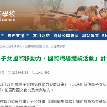
位
校務支援
常用連結
資料公開專區
網站導覽
E
住民子女國際移動力•國際職場體驗活動」計畫申請表
住民子女國際移動力•國際職場體驗活動」
Post
Post
消息
2024/03/14
twvstn602
published:
author:
13年度新住民子女國際移動力發展計畫」，以深化新住民子女
源，拓展跨國文化力及就業培力。
際移動力發展計畫」分項計畫【國際職場體驗】補助對象為普通
中等學校。徵件內容如下：