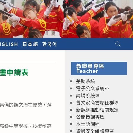
NGLISH
日本語
한국어
教職員專區
計畫申請表
Teacher
差勤系統
電子公文系統※
請購系統※
曾文家商雲端社群※
所具備的語文潛在優勢，落
新課綱推動相關規定
公開授課專區
本土語課程
型高級中等學校、技術型高
資通安全維護專區