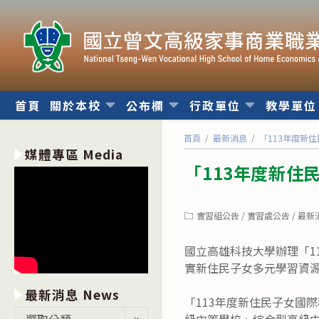
跳
轉
至
主
要
內
首頁
關於本校
公布欄
行政單位
教學單
容
首頁
/
最新消息
/
「113年度新
媒體專區 Media
「113年度新
Post
實習組公告
/
實習處公告
/
最新
category:
國立高雄科技大學辦理「1
實新住民子女多元學習資
最新消息 News
「113年度新住民子女國
最
選取分類
級中等學校、綜合型高級