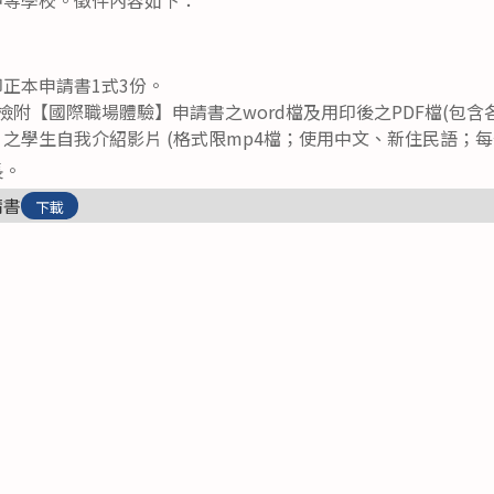
正本申請書1式3份。
檢附【國際職場體驗】申請書之word檔及用印後之PDF檔(包含
之學生自我介紹影片 (格式限mp4檔；使用中文、新住民語；每
長。
請書
下載