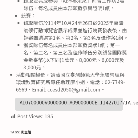
錄取並完成參與「AI淨零未來」前置工作坊2場
隊伍，每名成員由本部頒發參與證明1紙。
競賽：
錄取隊伍於114年10月24至26日於2025年臺灣
氣候行動博覽會展示成果並進行競賽發表後，由
評審團遴選第1名、第2名、第3名及佳作各1組。
獲獎隊伍每名成員由本部頒發獎狀1紙；第一
名、第二名、第三名及佳作隊伍分別頒發團隊獎
金新臺幣(以下同)1萬元、8,000元、6,000元及
3,000元。
活動相關疑問，請洽國立臺灣師範大學永續管理與
環境教育研究所專任助理廖小姐，電話：02-7749-
6569、Email: ccesd2050@gmail.com。
A10700000V0000000_A09000000E_1142701771A_se
Post Views:
185
TAGS:
衛生組