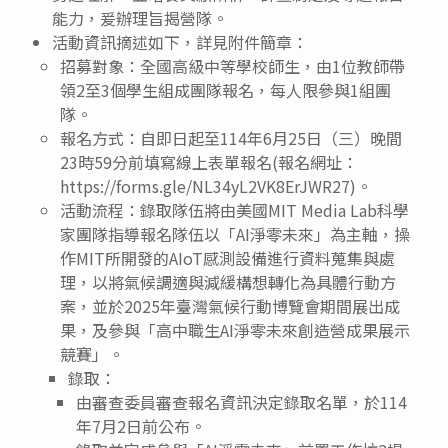
能力，爰辦理旨揭營隊。
活動資訊摘述如下，詳見附件簡章：
招募對象：全國高級中等學校師生，由1位教師帶
領2至3個學生組成團隊報名，每人限參與1組團
隊。
報名方式：自即日起至114年6月25日（三）晚間
23時59分前填寫線上表單報名(報名網址：
https://forms.gle/NL34yL2VK8ErJWR27)。
活動流程：錄取隊伍將由美國MIT Media Lab科學
家團隊指導報名隊伍以「AI淨零未來」為主軸，操
作MIT所開發的AIoT感測設備進行資料蒐集與處
理，以將氣候調適與減緩構想轉化為具體行動方
案，並於2025年臺灣氣候行動博覽會期間展出成
果，及參與「高中職生AI淨零未來創造營成果展示
競賽」。
錄取：
由審查委員審查報名資訊決定錄取名單，於114
年7月2日前公布。