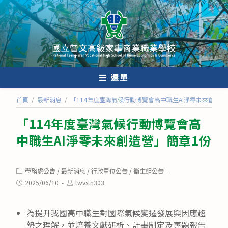
跳
轉
至
主
要
內
選單
容
首頁
/
最新消息
/
「114年度臺灣氣候行動博覽會高中職生AI淨零未來創造營
「114年度臺灣氣候行動博覽會高
中職生AI淨零未來創造營」簡章1份
Post
學務處公告
/
最新消息
/
行政單位公告
/
衛生組公告
category:
Post
Post
2025/06/10
twvstn303
published:
author:
為提升我國高中職生對國際氣候變遷發展與因應趨
勢之理解，並培養文獻研析、計畫制定及專題報告