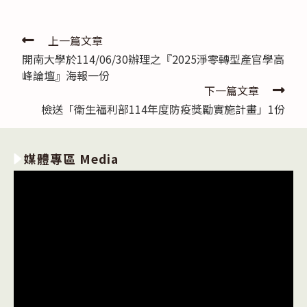
Read
上一篇文章
開南大學於114/06/30辦理之『2025淨零轉型產官學高
more
峰論壇』海報一份
articles
下一篇文章
檢送「衛生福利部114年度防疫獎勵實施計畫」1份
媒體專區 Media