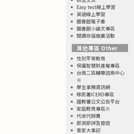
Easy test線上學習
英語線上學習
圖書館電子書
圖書館小論文專區
閱讀存摺推廣活動
其他專區 Other
性別平等教育
保護智慧財產權專區
台南二區輔導諮商中心
※
學生事務資訊網
移民署ICERD專區
國教署公文公告平台
家庭教育專區※
代收代辦費
即測即評及發證
曾家大事記