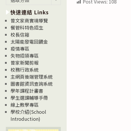
Post Views:
108
新
快速連結 Links
消
息
曾文家商實境導覽
News
餐管科特色招生
校長信箱
太陽能發電回饋金
疫情專區
失物招領專區
曾家新聞剪報
校務行政系統
主網頁後端管理系統
圖書館資訊查詢系統
學年課程計畫書
學生選課輔導手冊
線上教學專區
學校介紹(School
Introduction)