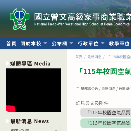
跳
轉
至
主
要
內
首頁
關於本校
公布欄
行政單位
教學單
容
首頁
/
最新消息
/
「115年校園
媒體專區 Media
「115年校園空
Post
學務處公告
/
最新消息
/
行政單
category:
詳見公文及附件
「115年校園空氣品
最新消息 News
「115年校園空氣品
最
選取分類