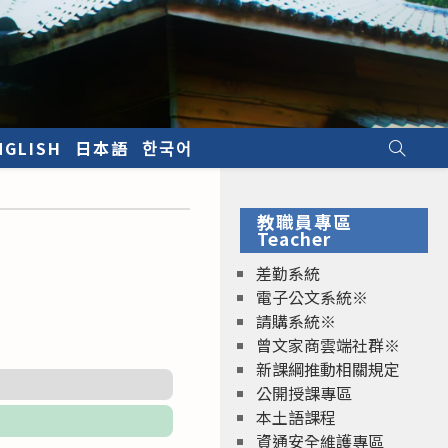
NGLISH
日本語
한국어
教職員專區
Teacher
差勤系統
電子公文系統※
請購系統※
曾文家商雲端社群※
新課綱推動相關規定
公開授課專區
本土語課程
資通安全維護專區