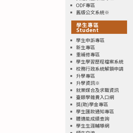
ODF專區
舊版公文系統※
學生專區
Student
學生申訴專區
新生專區
重補修專區
學生學習歷程檔案系統
校務行政系統解鎖申請
升學專區
升學資訊※
就業媒合及求職資訊
臺銀學雜費入口網
獎(助)學金專區
學生匯款通知專區
體適能成績查詢
學生生涯輔導網
師生交流