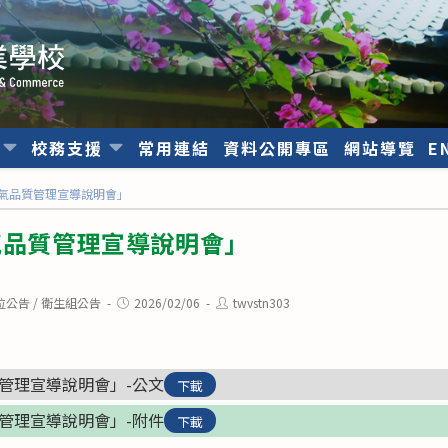
位
校務支援
常用連結
資料公開專區
網站導覽
E
空氣品質管理宣導說明會」
氣品質管理宣導說明會」
Post
Post
位公告
/
衛生組公告
2026/02/06
twvstn303
published:
author:
質管理宣導說明會」-公文
下載
質管理宣導說明會」-附件
下載