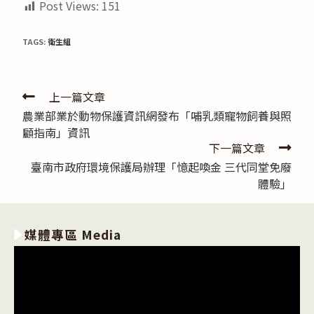
Post Views:
151
TAGS:
衛生組
Read
上一篇文章
農業部業於動物保護資訊網發布「哺乳類寵物飼養與照
more
顧指南」資訊
articles
下一篇文章
臺南市政府環境保護局辦理「憶起喚金 三代同堂免廢
體驗」
媒體專區 Media