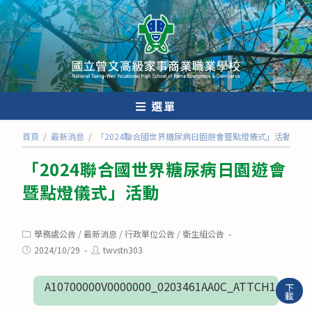
跳
轉
至
主
要
內
選單
容
首頁
/
最新消息
/
「2024聯合國世界糖尿病日園遊會暨點燈儀式」活動
「2024聯合國世界糖尿病日園遊會
暨點燈儀式」活動
Post
學務處公告
/
最新消息
/
行政單位公告
/
衛生組公告
category:
Post
Post
2024/10/29
twvstn303
published:
author:
A10700000V0000000_0203461AA0C_ATTCH1
下
載