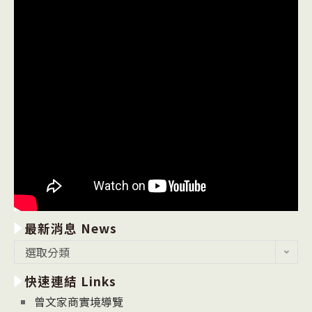
最新消息 News
最
選取分類
新
快速連結 Links
消
息
曾文家商實境導覽