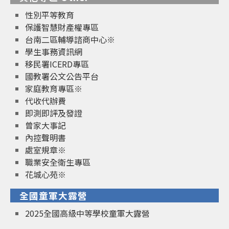
性別平等教育
保護智慧財產權專區
台南二區輔導諮商中心※
學生事務資訊網
移民署ICERD專區
國教署公文公告平台
家庭教育專區※
代收代辦費
即測即評及發證
曾家大事記
內控聲明書
處室規章※
職業安全衛生專區
花城心苑※
全國童軍大露營
2025全國高級中等學校童軍大露營