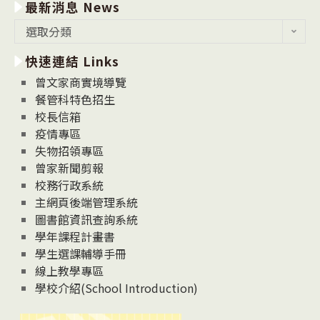
最新消息 News
最
選取分類
新
快速連結 Links
消
息
曾文家商實境導覽
News
餐管科特色招生
校長信箱
疫情專區
失物招領專區
曾家新聞剪報
校務行政系統
主網頁後端管理系統
圖書館資訊查詢系統
學年課程計畫書
學生選課輔導手冊
線上教學專區
學校介紹(School Introduction)