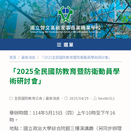
跳
轉
至
主
要
內
選單
容
首頁
/
最新消息
/
「2025全民國防教育暨防衛動員學術研討會」
「2025全民國防教育暨防衛動員學
術研討會」
Post
Post
Post
全民國防教育公告
/
最新消息
2025/04/29
twvstn311
category:
published:
author:
舉辦時間：114年5月15日（四）上午10時至下午16
時。
地點：國立政治大學綜合院館三樓演講廳（另同步辦理