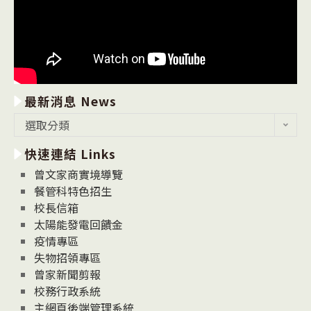
最新消息 News
最
選取分類
新
快速連結 Links
消
息
曾文家商實境導覽
News
餐管科特色招生
校長信箱
太陽能發電回饋金
疫情專區
失物招領專區
曾家新聞剪報
校務行政系統
主網頁後端管理系統