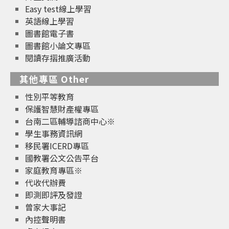
Easy test線上學習
英語線上學習
圖書館電子書
圖書館小論文專區
閱讀存摺推廣活動
其他專區 Other
性別平等教育
保護智慧財產權專區
台南二區輔導諮商中心※
學生事務資訊網
移民署ICERD專區
國教署公文公告平台
家庭教育專區※
代收代辦費
即測即評及發證
曾家大事記
內控聲明書