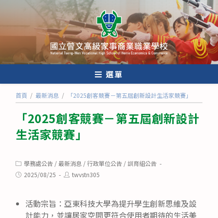
跳
轉
至
主
要
內
選單
容
首頁
/
最新消息
/
「2025創客競賽－第五屆創新設計生活家競賽」
「2025創客競賽－第五屆創新設計
生活家競賽」
Post
學務處公告
/
最新消息
/
行政單位公告
/
訓育組公告
category:
Post
Post
2025/08/25
twvstn305
published:
author:
活動宗旨：亞東科技大學為提升學生創新思維及設
計能力，並讓居家空間更符合使用者期待的生活美