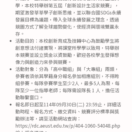
學，本校特舉辦第五屆「創新設計生活家競賽」，
期望激發莘莘學子創新思維，並以聯合國SDGs永續
發展目標為議題，帶入全球永續發展之理念，透過
競圖方式了解全球趨勢變化，使經濟與環境雙贏永
存。
活動目的：本校創新育成及技轉中心為鼓勵學生將
創意想法付諸實現，將課堂所學學以致用，特舉辦
本競賽並設立獎金以資鼓勵，歡迎各校學生發揮想
像力與創造力來參與競賽。
活動對象：分為「高中職組」與「大專組」兩類，
參賽者須依其學籍身分報名參加相應組別，不得跨
組參賽。每隊參賽學生至少2人，最多5人為限，每
隊至少一位指導老師；每隊需設隊長 1 人，擔任活
動聯繫窗口。
報名即日起至114年09月30日(二) 23:59止，詳細活
動時程、報名方式、繳交資料、競賽評分標準與獎
勵辦法等，請至活動網站查詢：
https://rdc.aeust.edu.tw/p/404-1060-54048.php