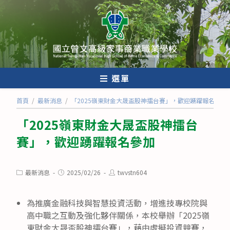
跳
轉
至
主
要
內
選單
容
首頁
/
最新消息
/
「2025嶺東財金大晟盃股神擂台賽」，歡迎踴躍報名參加
「2025嶺東財金大晟盃股神擂台
賽」，歡迎踴躍報名參加
Post
Post
Post
最新消息
2025/02/26
twvstn604
category:
published:
author:
為推廣金融科技與智慧投資活動，增進技專校院與
高中職之互動及強化夥伴關係，本校舉辦「2025嶺
東財金大晟盃股神擂台賽」，藉由虛擬投資競賽，