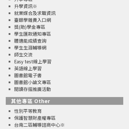
升學資訊※
就業媒合及求職資訊
臺銀學雜費入口網
獎(助)學金專區
學生匯款通知專區
體適能成績查詢
學生生涯輔導網
師生交流
Easy test線上學習
英語線上學習
圖書館電子書
圖書館小論文專區
閱讀存摺推廣活動
其他專區 Other
性別平等教育
保護智慧財產權專區
台南二區輔導諮商中心※