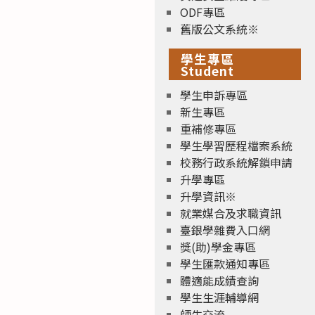
ODF專區
舊版公文系統※
學生專區
Student
學生申訴專區
新生專區
重補修專區
學生學習歷程檔案系統
校務行政系統解鎖申請
升學專區
升學資訊※
就業媒合及求職資訊
臺銀學雜費入口網
獎(助)學金專區
學生匯款通知專區
體適能成績查詢
學生生涯輔導網
師生交流