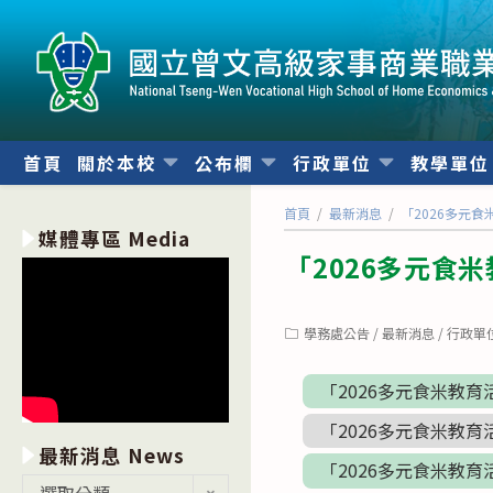
跳
轉
至
主
要
內
首頁
關於本校
公布欄
行政單位
教學單
容
首頁
/
最新消息
/
「2026多元
媒體專區 Media
「2026多元食
Post
學務處公告
/
最新消息
/
行政單
category:
「2026多元食米教育
「2026多元食米教育
最新消息 News
「2026多元食米教育
最
選取分類