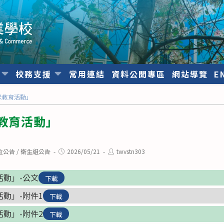
位
校務支援
常用連結
資料公開專區
網站導覽
E
食米教育活動」
米教育活動」
Post
Post
位公告
/
衛生組公告
2026/05/21
twvstn303
published:
author:
活動」-公文
下載
活動」-附件1
下載
活動」-附件2
下載