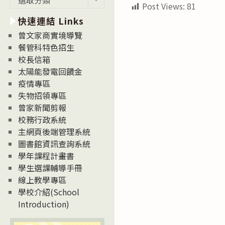
Post Views:
81
新
快速連結 Links
消
息
曾文家商實境導覽
News
餐管科特色招生
校長信箱
太陽能發電回饋金
疫情專區
失物招領專區
曾家新聞剪報
校務行政系統
主網頁後端管理系統
圖書館資訊查詢系統
學年課程計畫書
學生選課輔導手冊
線上教學專區
學校介紹(School
Introduction)