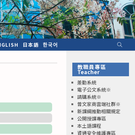
NGLISH
日本語
한국어
教職員專區
Teacher
差勤系統
電子公文系統※
請購系統※
曾文家商雲端社群※
新課綱推動相關規定
公開授課專區
本土語課程
資通安全維護專區