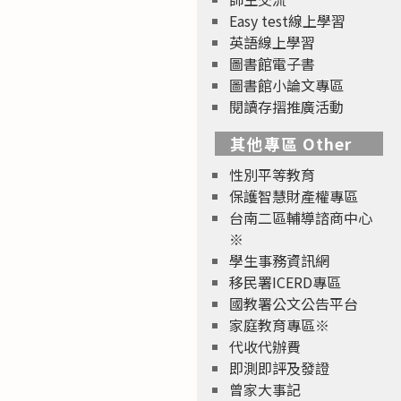
Easy test線上學習
英語線上學習
圖書館電子書
圖書館小論文專區
閱讀存摺推廣活動
其他專區 Other
性別平等教育
保護智慧財產權專區
台南二區輔導諮商中心
※
學生事務資訊網
移民署ICERD專區
國教署公文公告平台
家庭教育專區※
代收代辦費
即測即評及發證
曾家大事記