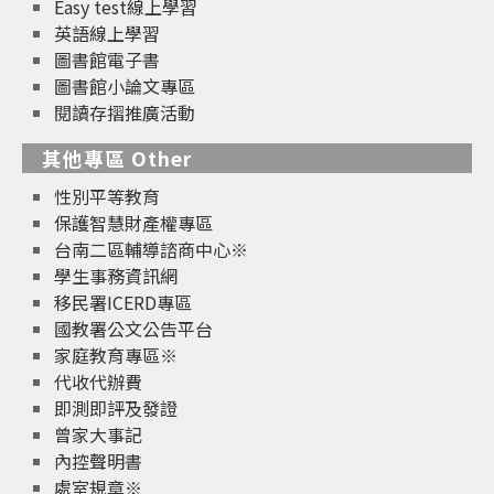
Easy test線上學習
英語線上學習
圖書館電子書
圖書館小論文專區
閱讀存摺推廣活動
其他專區 Other
性別平等教育
保護智慧財產權專區
台南二區輔導諮商中心※
學生事務資訊網
移民署ICERD專區
國教署公文公告平台
家庭教育專區※
代收代辦費
即測即評及發證
曾家大事記
內控聲明書
處室規章※