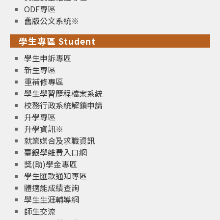
ODF專區
舊版公文系統※
學生專區 Student
學生申訴專區
新生專區
重補修專區
學生學習歷程檔案系統
校務行政系統解鎖申請
升學專區
升學資訊※
就業媒合及求職資訊
臺銀學雜費入口網
獎(助)學金專區
學生匯款通知專區
體適能成績查詢
學生生涯輔導網
師生交流