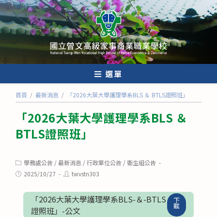
跳
轉
至
主
要
內
選單
容
首頁
/
最新消息
/
「2026大葉大學護理學系BLS ＆ BTLS證照班」
「2026大葉大學護理學系BLS ＆
BTLS證照班」
Post
學務處公告
/
最新消息
/
行政單位公告
/
衛生組公告
category:
Post
Post
2025/10/27
twvstn303
published:
author:
「2026大葉大學護理學系BLS-＆-BTLS
下
載
證照班」-公文