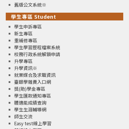
舊版公文系統※
學生專區 Student
學生申訴專區
新生專區
重補修專區
學生學習歷程檔案系統
校務行政系統解鎖申請
升學專區
升學資訊※
就業媒合及求職資訊
臺銀學雜費入口網
獎(助)學金專區
學生匯款通知專區
體適能成績查詢
學生生涯輔導網
師生交流
Easy test線上學習