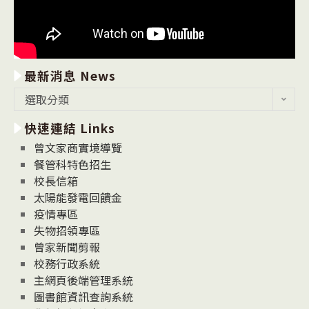
最新消息 News
最
選取分類
新
快速連結 Links
消
息
曾文家商實境導覽
News
餐管科特色招生
校長信箱
太陽能發電回饋金
疫情專區
失物招領專區
曾家新聞剪報
校務行政系統
主網頁後端管理系統
圖書館資訊查詢系統