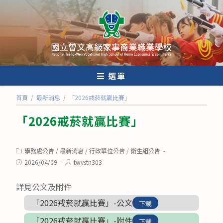
跳
轉
至
主
要
內
選單
容
首頁
/
最新消息
/
「2026戒菸就贏比賽」
「2026戒菸就贏比賽」
Post
學務處公告
/
最新消息
/
行政單位公告
/
衛生組公告
category:
Post
Post
2026/04/09
twvstn303
published:
author:
詳見公文及附件
「2026戒菸就贏比賽」-公文
下載
「2026戒菸就贏比賽」-附件
下載