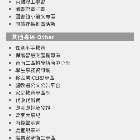
英語線上學習
圖書館電子書
圖書館小論文專區
閱讀存摺推廣活動
其他專區 Other
性別平等教育
保護智慧財產權專區
台南二區輔導諮商中心※
學生事務資訊網
移民署ICERD專區
國教署公文公告平台
家庭教育專區※
代收代辦費
即測即評及發證
曾家大事記
內控聲明書
處室規章※
職業安全衛生專區