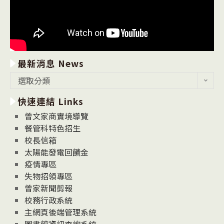
最新消息 News
最
選取分類
新
快速連結 Links
消
息
曾文家商實境導覽
News
餐管科特色招生
校長信箱
太陽能發電回饋金
疫情專區
失物招領專區
曾家新聞剪報
校務行政系統
主網頁後端管理系統