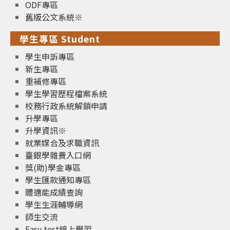
ODF專區
舊版公文系統※
學生專區 Student
學生申訴專區
新生專區
重補修專區
學生學習歷程檔案系統
校務行政系統解鎖申請
升學專區
升學資訊※
就業媒合及求職資訊
臺銀學雜費入口網
獎(助)學金專區
學生匯款通知專區
體適能成績查詢
學生生涯輔導網
師生交流
Easy test線上學習