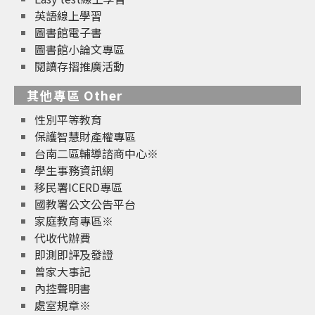
英語線上學習
圖書館電子書
圖書館小論文專區
閱讀存摺推廣活動
其他專區 Other
性別平等教育
保護智慧財產權專區
台南二區輔導諮商中心※
學生事務資訊網
移民署ICERD專區
國教署公文公告平台
家庭教育專區※
代收代辦費
即測即評及發證
曾家大事記
內控聲明書
處室規章※