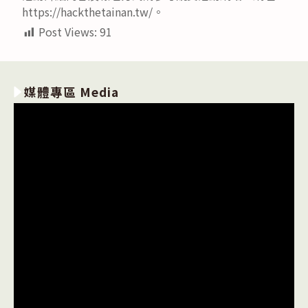
https://hackthetainan.tw/。
Post Views:
91
媒體專區 Media