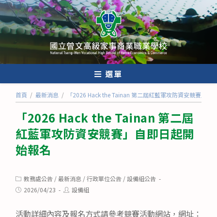
跳
轉
至
主
要
內
選單
容
首頁
/
最新消息
/
「2026 Hack the Tainan 第二屆紅藍軍攻防資安競賽
「2026 Hack the Tainan 第二屆
紅藍軍攻防資安競賽」自即日起開
始報名
Post
教務處公告
/
最新消息
/
行政單位公告
/
設備組公告
category:
Post
Post
2026/04/23
設備組
published:
author:
活動詳細內容及報名方式請參考競賽活動網站，網址：