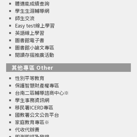
體適能成績查詢
學生生涯輔導網
師生交流
Easy test線上學習
英語線上學習
圖書館電子書
圖書館小論文專區
閱讀存摺推廣活動
其他專區 Other
性別平等教育
保護智慧財產權專區
台南二區輔導諮商中心※
學生事務資訊網
移民署ICERD專區
國教署公文公告平台
家庭教育專區※
代收代辦費
即測即評及發證