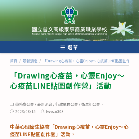
跳
轉
至
主
要
內
選單
容
首頁
/
最新消息
/
「Drawing心疫苗，心靈Enjoy〜心疫苗LINE貼圖創作營
「Drawing心疫苗，心靈Enjoy〜
心疫苗LINE貼圖創作營」活動
Post
學務處公告
/
最新消息
/
行政單位公告
/
衛生組公告
category:
Post
Post
2023/08/15
twvstn303
published:
author:
中華心理衛生協會「Drawing心疫苗，心靈Enjoy〜心
疫苗LINE貼圖創作營」活動，