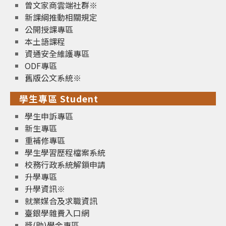
曾文家商雲端社群※
新課綱推動相關規定
公開授課專區
本土語課程
資通安全維護專區
ODF專區
舊版公文系統※
學生專區 Student
學生申訴專區
新生專區
重補修專區
學生學習歷程檔案系統
校務行政系統解鎖申請
升學專區
升學資訊※
就業媒合及求職資訊
臺銀學雜費入口網
獎(助)學金專區