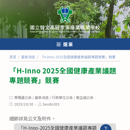
跳
轉
至
主
要
內
選單
容
首頁
/
最新消息
/
「H-Inno 2025全國健康產業議題專題競賽」競賽
「H-Inno 2025全國健康產業議題
專題競賽」競賽
Post
學務處公告
/
最新消息
/
行政單位公告
/
衛生組公告
category:
Post
Post
2025/10/30
twvstn303
published:
author:
細節詳見公文及附件。
「H-Inno-2025全國健康產業議題專題
下