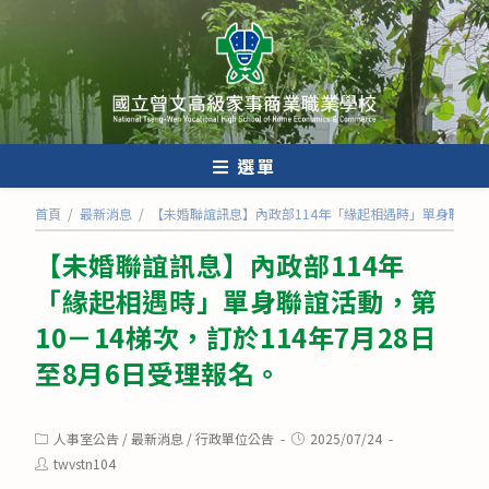
跳
轉
至
主
要
內
選單
容
首頁
/
最新消息
/
【未婚聯誼訊息】內政部114年「緣起相遇時」單身聯誼活動
【未婚聯誼訊息】內政部114年
「緣起相遇時」單身聯誼活動，第
10－14梯次，訂於114年7月28日
至8月6日受理報名。
Post
Post
人事室公告
/
最新消息
/
行政單位公告
2025/07/24
category:
published:
Post
twvstn104
author: