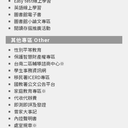
Easy test線上學習
英語線上學習
圖書館電子書
圖書館小論文專區
閱讀存摺推廣活動
其他專區 Other
性別平等教育
保護智慧財產權專區
台南二區輔導諮商中心※
學生事務資訊網
移民署ICERD專區
國教署公文公告平台
家庭教育專區※
代收代辦費
即測即評及發證
曾家大事記
內控聲明書
處室規章※