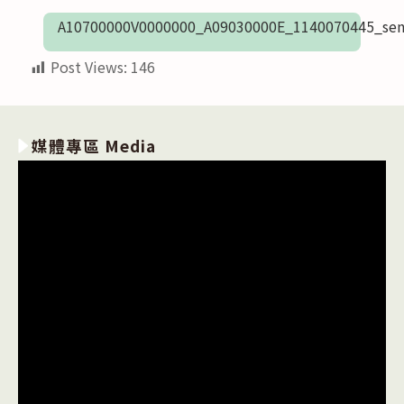
A10700000V0000000_A09030000E_1140070445_sen
Post Views:
146
媒體專區 Media