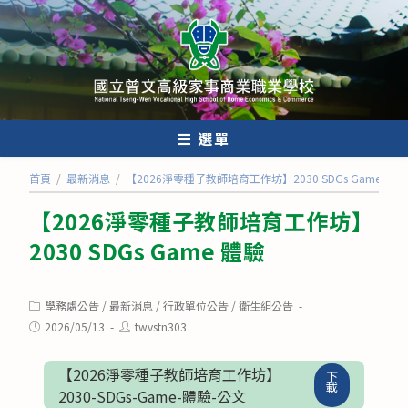
跳
轉
至
主
要
內
選單
容
首頁
/
最新消息
/
【2026淨零種子教師培育工作坊】2030 SDGs Game 體驗
【2026淨零種子教師培育工作坊】
2030 SDGs Game 體驗
Post
學務處公告
/
最新消息
/
行政單位公告
/
衛生組公告
category:
Post
Post
2026/05/13
twvstn303
published:
author:
【2026淨零種子教師培育工作坊】
下
載
2030-SDGs-Game-體驗-公文