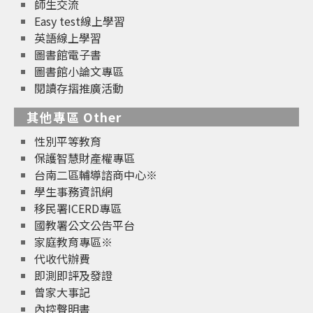
師生交流
Easy test線上學習
英語線上學習
圖書館電子書
圖書館小論文專區
閱讀存摺推廣活動
其他專區 Other
性別平等教育
保護智慧財產權專區
台南二區輔導諮商中心※
學生事務資訊網
移民署ICERD專區
國教署公文公告平台
家庭教育專區※
代收代辦費
即測即評及發證
曾家大事記
內控聲明書