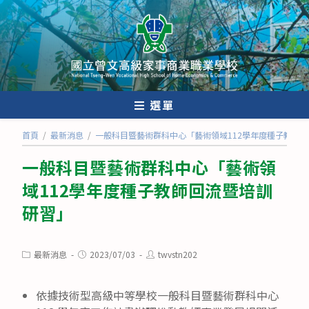
跳
轉
至
主
要
內
選單
容
首頁
/
最新消息
/
一般科目暨藝術群科中心「藝術領域112學年度種子教師
一般科目暨藝術群科中心「藝術領
域112學年度種子教師回流暨培訓
研習」
Post
Post
Post
最新消息
2023/07/03
twvstn202
category:
published:
author:
依據技術型高級中等學校一般科目暨藝術群科中心