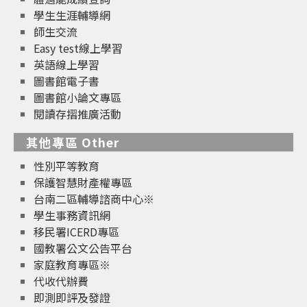
學生生涯輔導網
師生交流
Easy test線上學習
英語線上學習
圖書館電子書
圖書館小論文專區
閱讀存摺推廣活動
其他專區 Other
性別平等教育
保護智慧財產權專區
台南二區輔導諮商中心※
學生事務資訊網
移民署ICERD專區
國教署公文公告平台
家庭教育專區※
代收代辦費
即測即評及發證