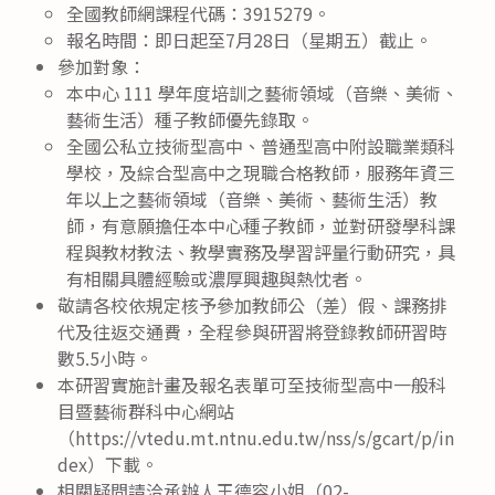
全國教師網課程代碼：3915279。
報名時間：即日起至7月28日（星期五）截止。
參加對象：
本中心 111 學年度培訓之藝術領域（音樂、美術、
藝術生活）種子教師優先錄取。
全國公私立技術型高中、普通型高中附設職業類科
學校，及綜合型高中之現職合格教師，服務年資三
年以上之藝術領域（音樂、美術、藝術生活）教
師，有意願擔任本中心種子教師，並對研發學科課
程與教材教法、教學實務及學習評量行動研究，具
有相關具體經驗或濃厚興趣與熱忱者。
敬請各校依規定核予參加教師公（差）假、課務排
代及往返交通費，全程參與研習將登錄教師研習時
數5.5小時。
本研習實施計畫及報名表單可至技術型高中一般科
目暨藝術群科中心網站
（https://vtedu.mt.ntnu.edu.tw/nss/s/gcart/p/in
dex）下載。
相關疑問請洽承辦人王德容小姐（02-