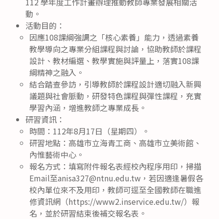
112 學年度工作計畫辦理推動教師專業發展相關活
動。
活動目的：
因應108課綱強調之「核心素養」能力，透過素養
教學導向之專業分組課程與討論，協助教師於課程
設計、教材編選、教學實施與評量上，落實108課
綱精神之融入。
結合踏查參訪，引導教師於課程設計適切融入新興
議題與社會脈動，研發特色課程與彈性課程，充實
學習內涵，增進教師之專業成長。
研習資訊：
時間：112年8月17日（星期四）。
研習地點：高雄市立海青工商、高雄市立美術館、
內惟藝術中心。
報名方式：填寫附件報名表經校內程序用印，掃描
Email至anisa327@ntnu.edu.tw，若因適逢暑假各
校內單位來不及用印，教師可逕至全國教師在職進
修資訊網（https://www2.inservice.edu.tw/）報
名，並於研習結束後補交報名表。