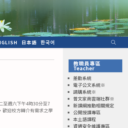
NGLISH
日本語
한국어
教職員專區
Teacher
差勤系統
電子公文系統※
請購系統※
曾文家商雲端社群※
至週六下午4時30分至7
新課綱推動相關規定
lf），歡迎校方轉介有需求之學
公開授課專區
本土語課程
資通安全維護專區