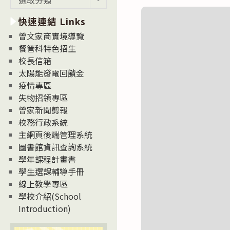
新
快速連結 Links
消
息
曾文家商實境導覽
News
餐管科特色招生
校長信箱
太陽能發電回饋金
疫情專區
失物招領專區
曾家新聞剪報
校務行政系統
主網頁後端管理系統
圖書館資訊查詢系統
學年課程計畫書
學生選課輔導手冊
線上教學專區
學校介紹(School
Introduction)