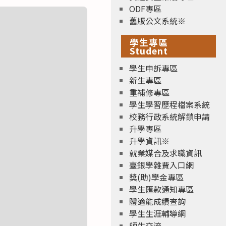
ODF專區
舊版公文系統※
學生專區
Student
學生申訴專區
新生專區
重補修專區
學生學習歷程檔案系統
校務行政系統解鎖申請
升學專區
升學資訊※
就業媒合及求職資訊
臺銀學雜費入口網
獎(助)學金專區
學生匯款通知專區
體適能成績查詢
學生生涯輔導網
師生交流