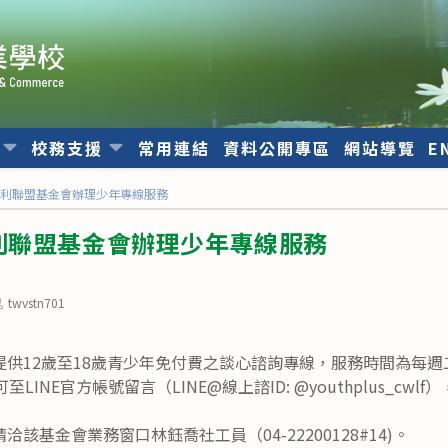
位
校務支援
常用連結
資料公開專區
網站導覽
E
福利聯盟基金會辦理少年專線服務
利聯盟基金會辦理少年專線服務
ost
twvstn701
uthor:
供12歲至18歲青少年免付費之談心諮詢專線，服務時間為每週二
LINE官方帳號留言（LINE@線上諮ID: @youthplus_cw
該基金會業務窗口林鈺喬社工員（04-22200128#14)。