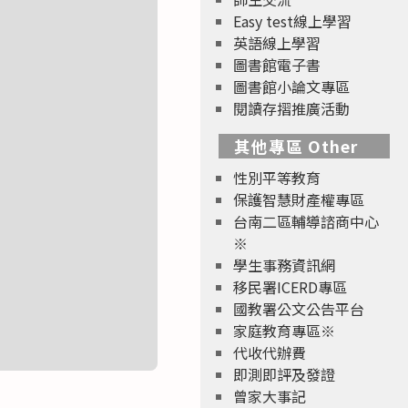
Easy test線上學習
英語線上學習
圖書館電子書
圖書館小論文專區
閱讀存摺推廣活動
其他專區 Other
性別平等教育
保護智慧財產權專區
台南二區輔導諮商中心
※
學生事務資訊網
移民署ICERD專區
國教署公文公告平台
家庭教育專區※
代收代辦費
即測即評及發證
曾家大事記