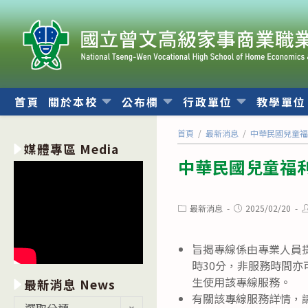
跳
轉
至
主
要
內
首頁
關於本校
公布欄
行政單位
教學單
容
首頁
/
最新消息
/
中華民國兒童
媒體專區 Media
中華民國兒童福
Post
Post
P
最新消息
2025/02/20
category:
published:
a
旨揭專線係由專業人員提
時30分，非服務時間亦可至
生使用該專線服務。
最新消息 News
有關該專線服務詳情，請洽
最
選取分類