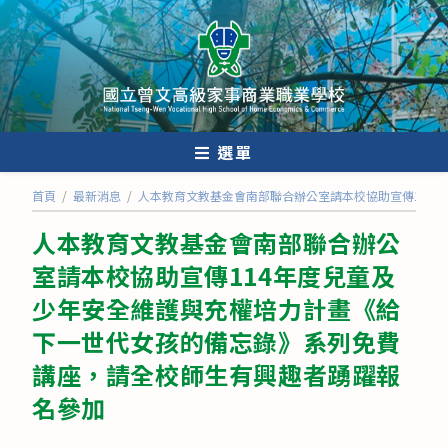
跳
轉
至
主
要
內
選單
容
首頁
/
最新消息
/
人本教育文教基金會南部聯合辦公室請本校協助宣傳114
人本教育文教基金會南部聯合辦公
室請本校協助宣傳114年度兒童及
少年安全維護與充權培力計畫《給
下一世代女孩的備忘錄》系列免費
講座，請全校師生有興趣者踴躍報
名參加