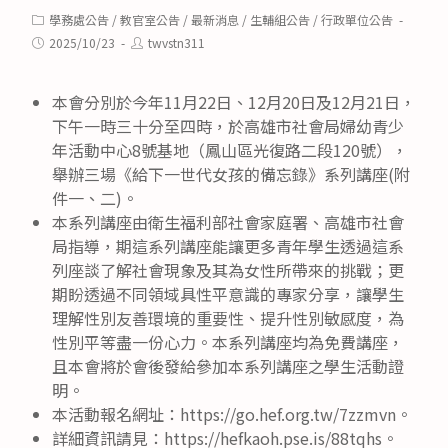
Post
學務處公告
/
教官室公告
/
最新消息
/
生輔組公告
/
行政單位公告
category:
Post
Post
2025/10/23
twvstn311
published:
author:
本會分別於今年11月22日、12月20日及12月21日，
下午一時三十分至四時，於高雄市社會局婦幼青少
年活動中心8號基地（鳳山區光復路二段120號），
舉辦三場《給下一世代女孩的備忘錄》系列講座(附
件一、二)。
本系列講座由衛生福利部社會家庭署、高雄市社會
局指導，期這系列講座能讓更多青年學生透過這系
列座談了解社會現象及其為女性所帶來的挑戰；更
期盼透過不同領域具性平意識的專家分享，讓學生
理解性別友善環境的重要性、提升性別敏感度，為
性別平等盡一份心力。本系列講座均為免費講座，
且本會將於會後發給參加本系列講座之學生活動證
明。
本活動報名網址：https://go.hef.org.tw/7zzmvn。
詳細資訊請見：https://hefkaoh.pse.is/88tqhs。