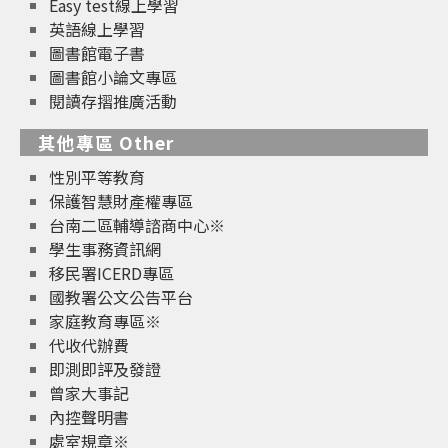
Easy test線上學習
英語線上學習
圖書館電子書
圖書館小論文專區
閱讀存摺推廣活動
其他專區 Other
性別平等教育
保護智慧財產權專區
台南二區輔導諮商中心※
學生事務資訊網
移民署ICERD專區
國教署公文公告平台
家庭教育專區※
代收代辦費
即測即評及發證
曾家大事記
內控聲明書
處室規章※