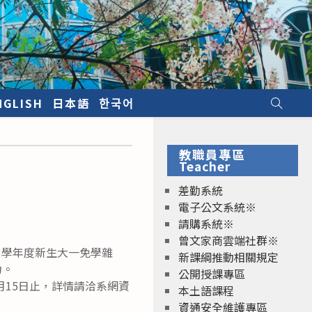
NGLISH
日本語
한국어
教職員專區
Teacher
差勤系統
電子公文系統※
請購系統※
曾文家商雲端社群※
3學年度新生大一免學雜
新課綱推動相關規定
力。
公開授課專區
月15日止，詳情請洽系網資
本土語課程
資通安全維護專區