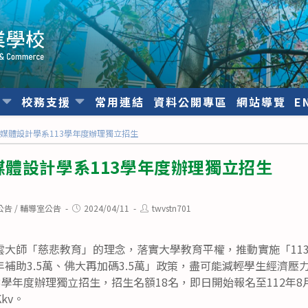
位
校務支援
常用連結
資料公開專區
網站導覽
E
媒體設計學系113學年度辦理獨立招生
體設計學系113學年度辦理獨立招生
Post
Post
公告
/
輔導室公告
2024/04/11
twvstn701
published:
author:
雲大師「慈悲教育」的理念，落實大學教育平權，推動實施「11
補助3.5萬、佛大再加碼3.5萬」政策，盡可能減輕學生經濟壓
3學年度辦理獨立招生，招生名額18名，即日開始報名至112年8
3Kkv。