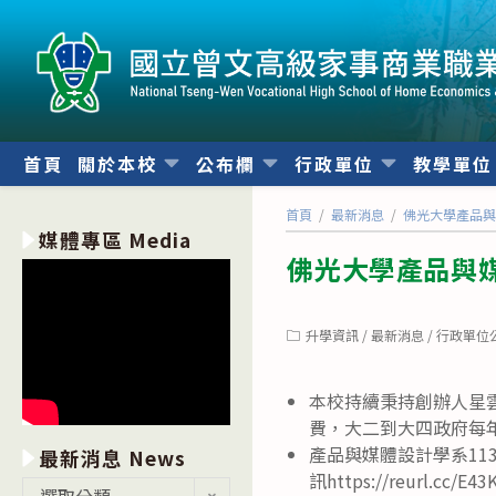
跳
轉
至
主
要
內
首頁
關於本校
公布欄
行政單位
教學單
容
首頁
/
最新消息
/
佛光大學產品與
媒體專區 Media
佛光大學產品與媒
Post
升學資訊
/
最新消息
/
行政單位
category:
本校持續秉持創辦人星
費，大二到大四政府每年
產品與媒體設計學系11
最新消息 News
訊https://reurl.cc/E4
最
選取分類