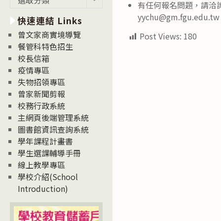
有任何報名問題，請洽詢本
新
yychu@gm.fgu.edu.t
快速連結 Links
消
息
曾文家商實境導覽
Post Views:
180
News
餐管科特色招生
校長信箱
疫情專區
失物招領專區
曾家新聞剪報
校務行政系統
主網頁後端管理系統
圖書館資訊查詢系統
學年課程計畫書
學生選課輔導手冊
線上教學專區
學校介紹(School
Introduction)