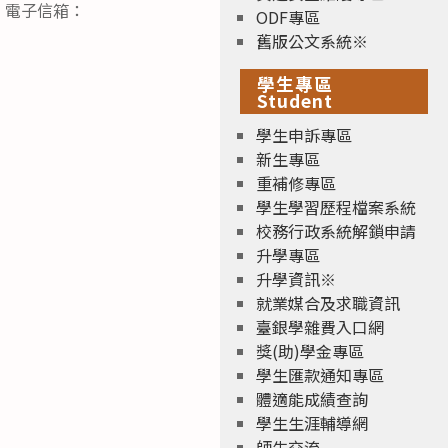
1；電子信箱：
ODF專區
舊版公文系統※
學生專區
Student
學生申訴專區
新生專區
重補修專區
學生學習歷程檔案系統
校務行政系統解鎖申請
升學專區
升學資訊※
就業媒合及求職資訊
臺銀學雜費入口網
獎(助)學金專區
學生匯款通知專區
體適能成績查詢
學生生涯輔導網
師生交流