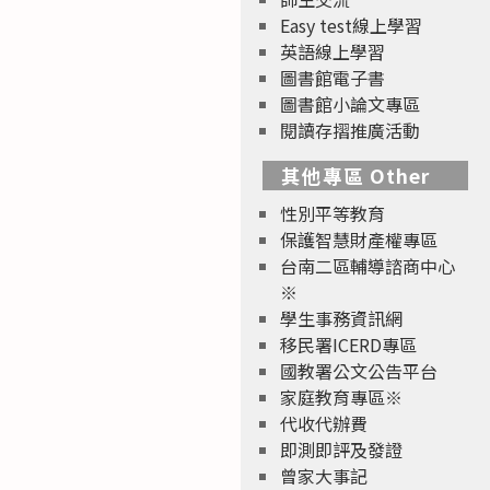
Easy test線上學習
英語線上學習
圖書館電子書
圖書館小論文專區
閱讀存摺推廣活動
其他專區 Other
性別平等教育
保護智慧財產權專區
台南二區輔導諮商中心
※
學生事務資訊網
移民署ICERD專區
國教署公文公告平台
家庭教育專區※
代收代辦費
即測即評及發證
曾家大事記